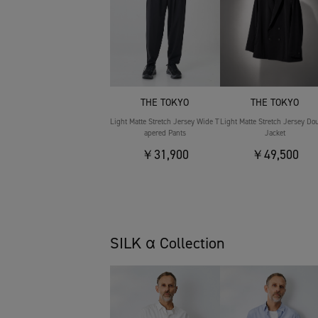
THE TOKYO
THE TOKYO
Light Matte Stretch Jersey Wide T
Light Matte Stretch Jersey Do
apered Pants
Jacket
￥31,900
￥49,500
SILK α Collection