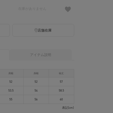
在庫がありません
店舗在庫
アイテム説明
肩幅
身幅
袖丈
52
52
57
53.5
54
58.5
55
56
60
表記(cm)