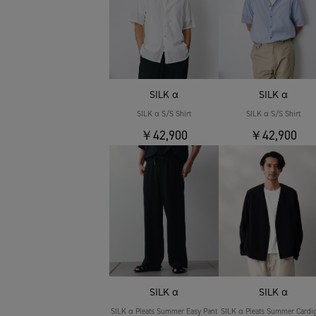
SILK α
SILK α
SILK α S/S Shirt
SILK α S/S Shirt
￥42,900
￥42,900
SILK α
SILK α
SILK α Pleats Summer Easy Pant
SILK α Pleats Summer Cardi