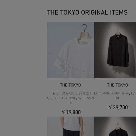
THE TOKYO ORIGINAL ITEMS
THE TOKYO
THE TOKYO
「もう、焦らない。汚れにく
Light Matte Stretch Jersey L/
い」SOLOTEX Jersey S/S T-Shirt
irt
s
￥29,700
￥19,800