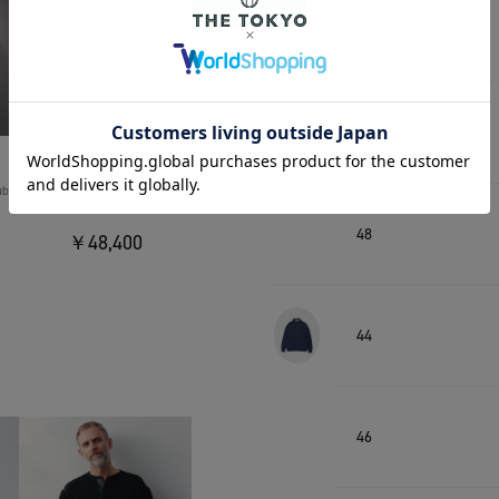
44
46
THE TOKYO
uble
Light Matte Stretch Jersey Shape
Jacket
48
￥48,400
44
46