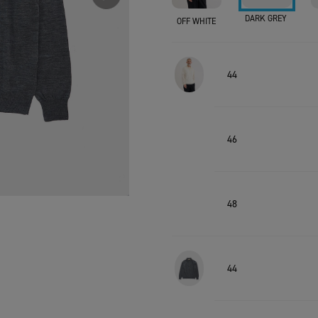
DARK GREY
OFF WHITE
44
46
48
44