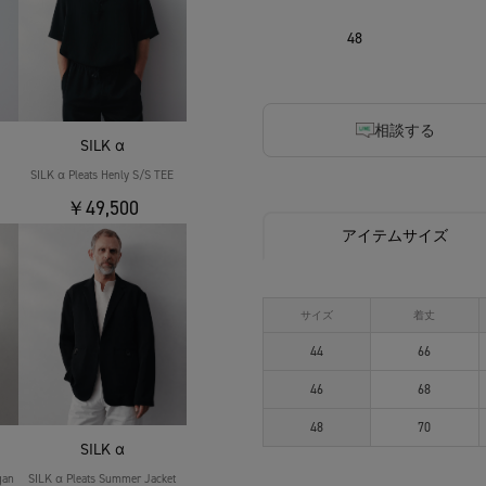
48
相談する
SILK α
SILK α Pleats Henly S/S TEE
￥49,500
アイテムサイズ
サイズ
着丈
44
66
46
68
48
70
SILK α
gan
SILK α Pleats Summer Jacket