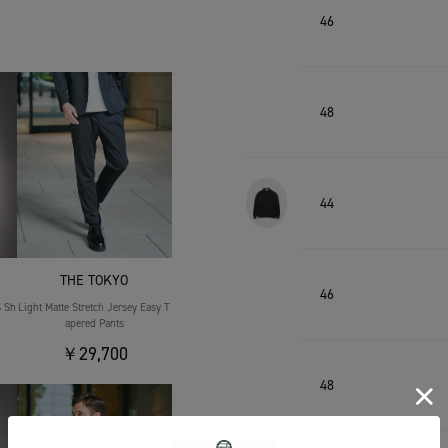
46
48
44
THE TOKYO
46
S Sh
Light Matte Stretch Jersey Easy T
apered Pants
￥29,700
48