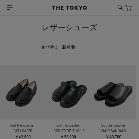
レザーシューズ
並び替え:
foot the coacher
foot the coacher
foot the coacher
FAT LOAFER
LEATHER BELT MULE
VAMP SANDALS
￥63,800
￥53,900
￥40,700