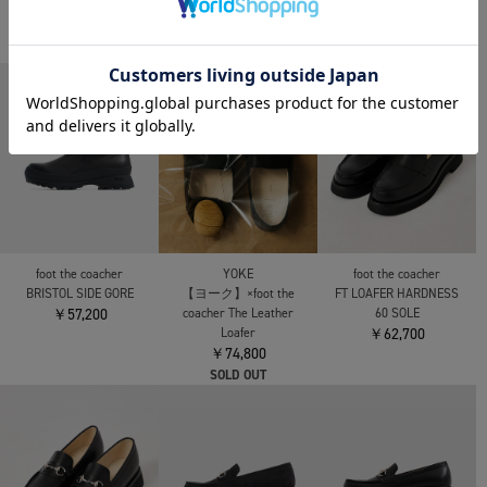
foot the coacher
foot the coacher
foot the coacher
THE RESISTANCE SHOES
BRITISH SIDEGORE
SOFT-PAD LOAFER
￥85,800
￥75,900
￥33,000
foot the coacher
YOKE
foot the coacher
BRISTOL SIDE GORE
【ヨーク】×foot the
FT LOAFER HARDNESS
￥57,200
coacher The Leather
60 SOLE
Loafer
￥62,700
￥74,800
SOLD OUT