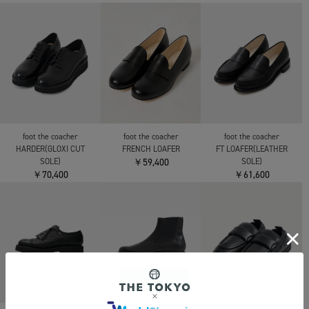
foot the coacher
foot the coacher
foot the coacher
HARDER(GLOXI CUT
FRENCH LOAFER
FT LOAFER(LEATHER
SOLE)
￥59,400
SOLE)
￥70,400
￥61,600