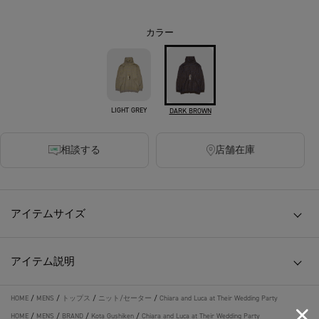
カラー
LIGHT GREY
DARK BROWN
相談する
店舗在庫
アイテムサイズ
アイテム説明
HOME
/
MENS
/
トップス
/
ニット/セーター
/
Chiara and Luca at Their Wedding Party
HOME
/
MENS
/
BRAND
/
Kota Gushiken
/
Chiara and Luca at Their Wedding Party