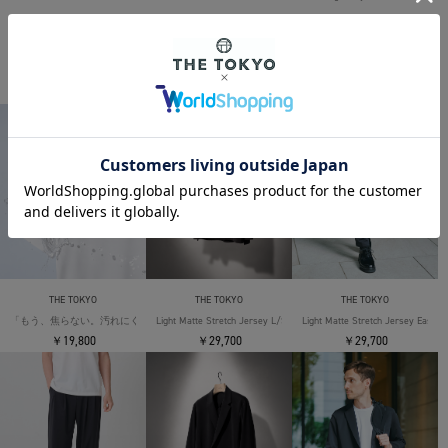
THE TOKYO ORIGINAL ITEMS
THE TOKYO
THE TOKYO
THE TOKYO
「もう、焦らない。汚れにくい」SOLOTEX Jersey S/S T-Shirts
Light Matte Stretch Jersey L/S Shirt
Light Matte Stretch Jersey Easy T
￥19,800
￥29,700
￥29,700