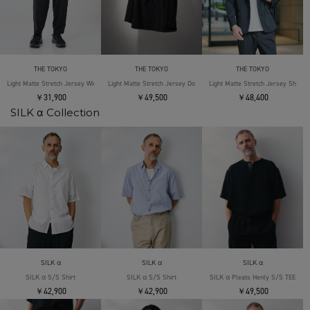
THE TOKYO
THE TOKYO
THE TOKYO
Light Matte Stretch Jersey Wide Tapered Pants
Light Matte Stretch Jersey Double Jacket
Light Matte Stretch Jersey Shape 
￥31,900
￥49,500
￥48,400
SILK α Collection
SILK α
SILK α
SILK α
SILK α S/S Shirt
SILK α S/S Shirt
SILK α Pleats Henly S/S TEE
￥42,900
￥42,900
￥49,500