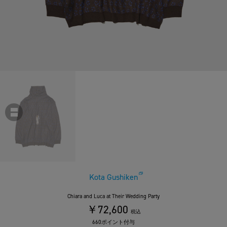
Kota Gushiken
Chiara and Luca at Their Wedding Party
￥72,600
税込
660ポイント付与