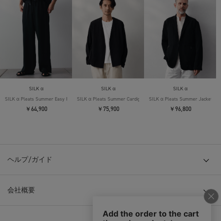
SILK α
SILK α
SILK α
SILK α Pleats Summer Easy Pants
SILK α Pleats Summer Cardigan
SILK α Pleats Summer Jacket
￥64,900
￥75,900
￥96,800
ヘルプ/ガイド
会社概要