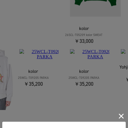
kolor
26SCL-T05209 kolor SWEAT
￥33,000
Yoh
kolor
kolor
25WCL-T09205 PARKA
25WCL-T09205 PARKA
￥
￥35,200
￥35,200