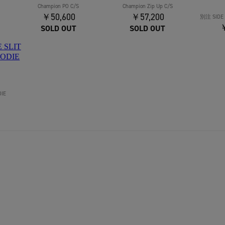
Champion PO C/S
Champion Zip Up C/S
￥50,600
￥57,200
別注 SIDE 
￥
SOLD OUT
SOLD OUT
DIE