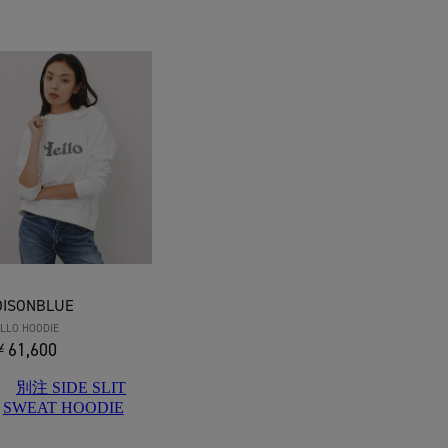
DISONBLUE
LLO HOODIE
61,600