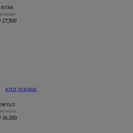
RITAN
ShortHoodie
27,500
ENFOLD
NIT HOODIE
36,300