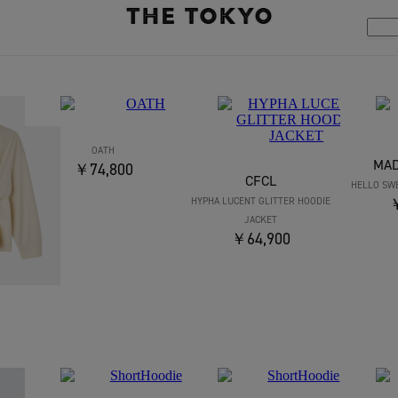
OATH
MA
￥74,800
CFCL
HELLO SWE
￥
HYPHA LUCENT GLITTER HOODIE
JACKET
￥64,900