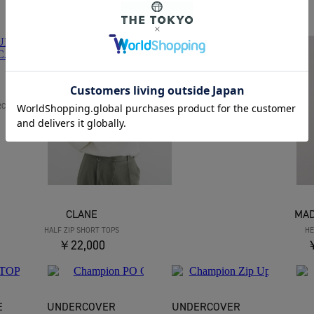
CLANE
RCA
HALF ZIP SHORT TOPS
￥22,000
CLANE
MA
HALF ZIP SHORT TOPS
HE
￥22,000
￥
E
UNDERCOVER
UNDERCOVER