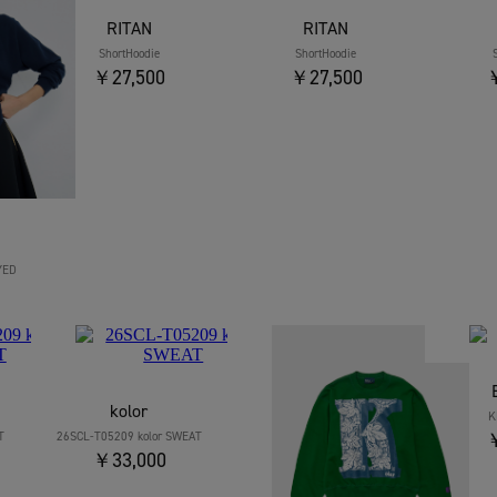
RITAN
RITAN
ShortHoodie
ShortHoodie
￥27,500
￥27,500
￥
YED
kolor
K
￥
T
26SCL-T05209 kolor SWEAT
￥33,000