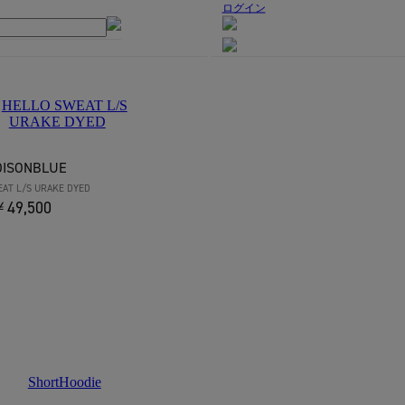
ログイン
DISONBLUE
AT L/S URAKE DYED
49,500