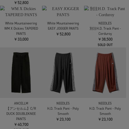
TEATORA
COMME des GARCONS
COMME des GARCONS
WALLET PANTS
HOMME
HOMME
RESORT DOCTOROID
【コムデギャルソンオ
【コムデギャルソンオ
￥44,000
ム】エステルウェザー
ム】エステルウェザー
Belt PT
Belt PT
SOLD OUT
￥50,600
￥50,600
White Mountaineering
White Mountaineering
KNEE TUCK JOGGER
WM X Dickies TAPERED
COMME des GARCONS
PANTS
PANTS
HOMME
￥59,400
￥33,000
【コムデギャルソンオ
ム】綿エステルタイプ
ライター Easy PT
￥52,800
White Mountaineering
White Mountaineering
NEEDLES
WM X Dickies TAPERED
EASY JOGGER PANTS
別注H.D. Track Pant -
PANTS
￥52,800
Corduroy
￥33,000
￥38,500