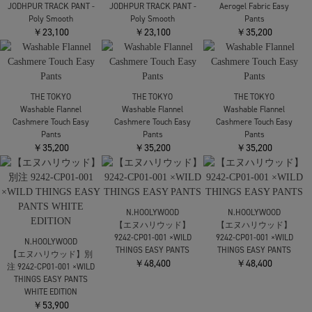
PANTS
￥53,900
ssstein
￥44,000
【シュタイン】SULFUR
SOLD OUT
DYED OXFORD VINTAGE
WIDE PANTS
￥52,800
SOLD OUT
TEATORA
Wallet Pants P
NEEDLES
NEEDLES
￥44,000
別注Field Pant - Poly
別注Field Pant - Poly
Brushed Taffeta
Brushed Taffeta
SOLD OUT
￥19,800
￥25,300
NEEDLES
NEEDLES
THE TOKYO
JODHPUR TRACK PANT -
JODHPUR TRACK PANT -
Aerogel Fabric Easy
Poly Smooth
Poly Smooth
Pants
￥23,100
￥23,100
￥35,200