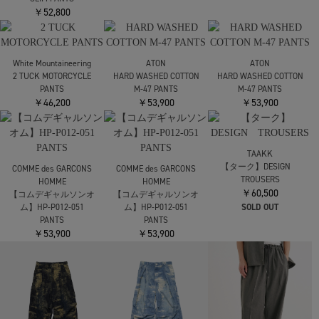
H.D. Track Pant - Poly
H.D. Track Pant - Poly
H.D. Track Pant - Poly
Smooth
Smooth
Smooth
￥23,100
￥23,100
￥23,100
BED J.W. FORD
BED J.W. FORD
One
(Team) one
TEATORA
￥69,300
￥77,000
Wallet Pants RESORT P
￥44,000
SOLD OUT
White Mountaineering
EASY PANTS
White Mountaineering
￥49,500
EASY CARGO PANTS
White Mountaineering
￥52,800
SYNTHETIC LEATHER
SLIM PANTS
￥52,800
White Mountaineering
ATON
ATON
2 TUCK MOTORCYCLE
HARD WASHED COTTON
HARD WASHED COTTON
PANTS
M-47 PANTS
M-47 PANTS