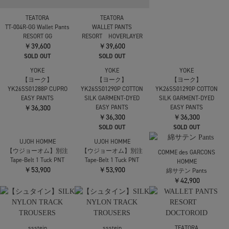
TEATORA
TEATORA
TEATORA
TT-004R-GG Wallet Pants
WALLET PANTS
WALLET PANTS
RESORT GG
RESORT HOVERLAYER
RESORT HOVERLAYER
￥39,600
￥39,600
￥39,600
SOLD OUT
SOLD OUT
SOLD OUT
YOKE
YOKE
YOKE
【ヨーク】
【ヨーク】
【ヨーク】
YK26SS01288P CUPRO
YK26SS01290P COTTON
YK26SS01290P COTTON
EASY PANTS
SILK GARMENT-DYED
SILK GARMENT-DYED
￥36,300
EASY PANTS
EASY PANTS
￥36,300
￥36,300
SOLD OUT
SOLD OUT