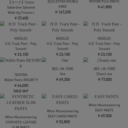
ム】HO-P015-051
PANTS
PANTS
PANTS
￥52,800
￥52,800
￥53,900
N.HOOLYWOOD
COMME des GARCONS
【ヨーク】Cotton
【エヌハリウッド】
HOMME
Gabardine 3pleated
2252-CP71-038 TUCK
【コムデギャルソンオ
Wide-leg Trousers
PANTS
ム】HP-P008-051
￥37,400
￥52,800
PANTS
￥40,700
TANAKA
White Mountaineering
別注LETHER DOUBLE
MOTORCYCLE PANTS
【ヨーク】Cotton
KNEE
￥41,800
Gabardine 3pleated
￥167,200
Wide-leg Trousers
￥37,400
NEEDLES
NEEDLES
NEEDLES