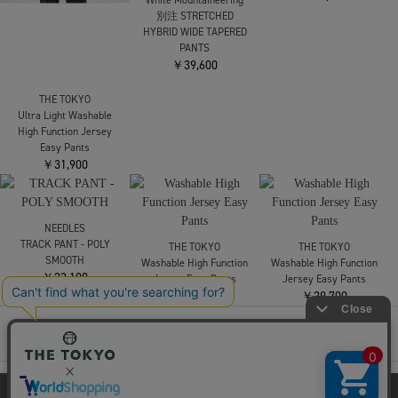
YOKE
THE TOKYO
THE TOKYO
【ヨーク】Sheep
Ultra Light Washable
Ultra Light Washable
Leather Easy Pants
High Function Jersey
High Function Jersey
￥95,700
Easy Pants
Easy Pants
￥31,900
￥31,900
SOLD OUT
NEEDLES
H.D.Pant-BDU
￥25,300
White Mountaineering
別注 STRETCHED
HYBRID WIDE TAPERED
PANTS
￥39,600
THE TOKYO
Ultra Light Washable
当サイトはクッキー(cookie)を使用します。クッキーはサイト内