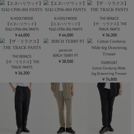
THE TOKYO
THE TOKYO
THE TOKYO
Washable Flannel
Washable Flannel
Washable Flannel
Cashmere Touch Easy
Cashmere Touch Easy
Cashmere Touch Easy
Pants
Pants
Pants
￥35,200
￥35,200
￥35,200
N.HOOLYWOOD
N.HOOLYWOOD
【エヌハリウッド】
【エヌハリウッド】
9242-CP01-001 ×WILD
9242-CP01-001 ×WILD
N.HOOLYWOOD
THINGS EASY PANTS
THINGS EASY PANTS
【エヌハリウッド】別
￥48,400
￥48,400
注 9242-CP01-001 ×WILD
THINGS EASY PANTS
WHITE EDITION
￥53,900
N.HOOLYWOOD
N.HOOLYWOOD
THE RERACS
【エヌハリウッド】
【エヌハリウッド】
【ザ・リラクス】THE
9242-CP06-004 PANTS
9242-CP06-004 PANTS
TRACK PANTS
￥44,000
￥44,000
￥36,300