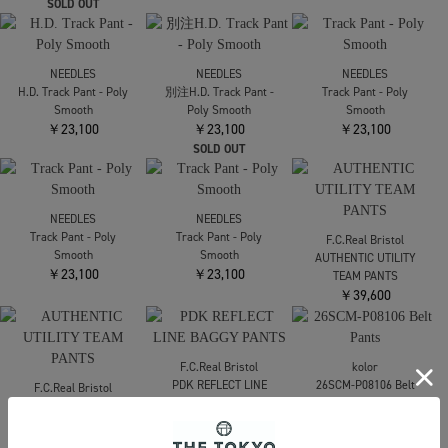
SOLD OUT
ANCELLM
NEEDLES
NEEDLES
【アンセルム】C/R
H.D. Track Pant - Poly
H.D. Track Pant - Poly
DUCK DOUBLEKNEE
Smooth
Smooth
PANTS
￥23,100
￥23,100
￥40,700
SOLD OUT
NEEDLES
NEEDLES
NEEDLES
H.D. Track Pant - Poly
別注H.D. Track Pant -
Track Pant - Poly
Smooth
Poly Smooth
Smooth
￥23,100
￥23,100
￥23,100