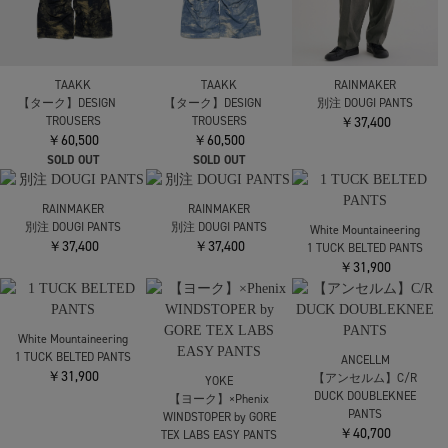
￥46,200
￥53,900
￥53,900
TAAKK
【ターク】DESIGN
COMME des GARCONS
COMME des GARCONS
TROUSERS
HOMME
HOMME
￥60,500
【コムデギャルソンオ
【コムデギャルソンオ
ム】HP-P012-051
ム】HP-P012-051
SOLD OUT
PANTS
PANTS
￥53,900
￥53,900
TAAKK
TAAKK
RAINMAKER
【ターク】DESIGN
【ターク】DESIGN
別注 DOUGI PANTS
TROUSERS
TROUSERS
￥37,400