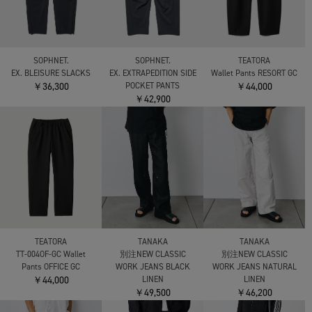
SOPHNET.
SOPHNET.
TEATORA
EX. BLEISURE SLACKS
EX. EXTRAPEDITION SIDE
Wallet Pants RESORT GC
￥36,300
POCKET PANTS
￥44,000
￥42,900
TEATORA
TANAKA
TANAKA
TT-004OF-GC Wallet
別注NEW CLASSIC
別注NEW CLASSIC
Pants OFFICE GC
WORK JEANS BLACK
WORK JEANS NATURAL
￥44,000
LINEN
LINEN
￥49,500
￥46,200