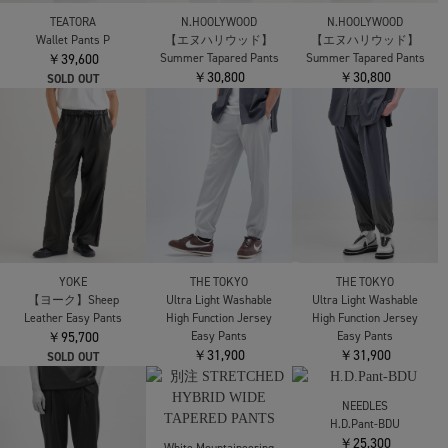
paratrait
BIRCH TERRY PT
THE RERACS
￥38,500
【ザ・リラクス】THE
OVERCOAT
TRACK PANTS
Cotton Corduroy Wide-
￥36,300
leg Drawstring Trouser
￥74,800
TEATORA
N.HOOLYWOOD
N.HOOLYWOOD
Wallet Pants P
【エヌハリウッド】
【エヌハリウッド】
￥39,600
Summer Tapared Pants
Summer Tapared Pants
￥30,800
￥30,800
SOLD OUT