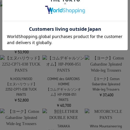
SOLD OUT
NEEDLES
NEEDLES
Track Pant - Poly
Track Pant - Poly
F.C.Real Bristol
Smooth
Smooth
AUTHENTIC UTILITY
￥23,100
￥23,100
TEAM PANTS
￥39,600
F.C.Real Bristol
kolor
PDK REFLECT LINE
26SCM-P08106 Belt
F.C.Real Bristol
BAGGY PANTS
Pants
AUTHENTIC UTILITY
￥30,800
￥53,900
TEAM PANTS
￥39,600
COMME des GARCONS
N.HOOLYWOOD
N.HOOLYWOOD
HOMME
【エヌハリウッド】
【エヌハリウッド】
【コムデギャルソンオ
2252-CP71-038 TUCK
2252-CP71-038 TUCK