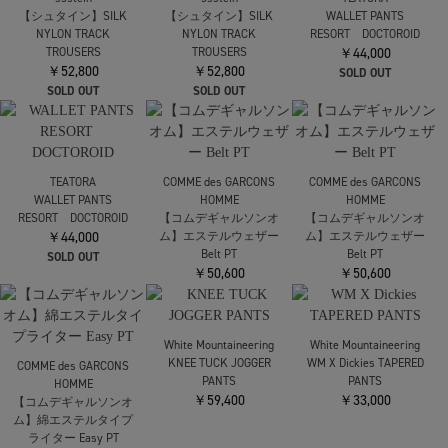
COMME des GARCONS
HOMME
綿サテン Pants
￥42,900
UJOH HOMME
UJOH HOMME
【ウジョーオム】別注
【ウジョーオム】別注
Tape-Belt 1 Tuck PNT
Tape-Belt 1 Tuck PNT
￥53,900
￥53,900
ssstein
ssstein
【シュタイン】SILK
【シュタイン】SILK
NYLON TRACK
NYLON TRACK
TROUSERS
TROUSERS
TEATORA
￥52,800
￥52,800
WALLET PANTS
SOLD OUT
SOLD OUT
RESORT DOCTOROID
￥44,000
SOLD OUT