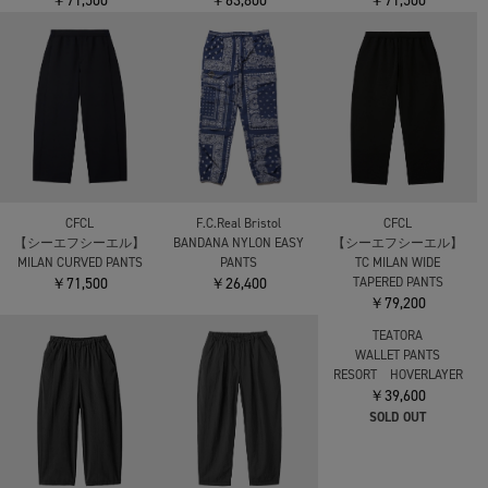
￥71,500
￥63,800
￥71,500
CFCL
F.C.Real Bristol
CFCL
【シーエフシーエル】
BANDANA NYLON EASY
【シーエフシーエル】
MILAN CURVED PANTS
PANTS
TC MILAN WIDE
￥71,500
￥26,400
TAPERED PANTS
￥79,200