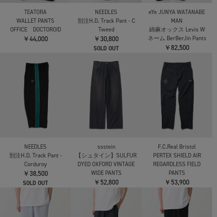
TEATORA
NEEDLES
eYe JUNYA WATANABE
WALLET PANTS
別注H.D. Track Pant - C
MAN
OFFICE DOCTOROID
Tweed
綿麻オックス Levis W
￥44,000
￥30,800
ネーム BerBerJin Pants
￥82,500
SOLD OUT
ssstein
F.C.Real Bristol
NEEDLES
【シュタイン】SULFUR
PERTEX SHIELD AIR
別注H.D. Track Pant -
DYED OXFORD VINTAGE
REGARDLESS FIELD
Corduroy
WIDE PANTS
PANTS
￥38,500
￥52,800
￥53,900
SOLD OUT