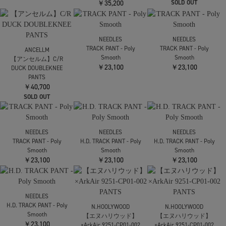
￥60,500
￥60,500
SOLD OUT
SOLD OUT
RAINMAKER
RAINMAKER
別注 DOUGI PANTS
別注 DOUGI PANTS
White Mountaineering
￥37,400
￥37,400
1 TUCK BELTED PANTS
￥31,900
White Mountaineering
1 TUCK BELTED PANTS
ANCELLM
￥31,900
【アンセルム】C/R
YOKE
DUCK DOUBLEKNEE
【ヨーク】×Phenix
PANTS
WINDSTOPER by GORE
￥40,700
TEX LABS EASY PANTS
￥35,200
SOLD OUT
NEEDLES
NEEDLES
TRACK PANT - Poly
TRACK PANT - Poly
ANCELLM
Smooth
Smooth
【アンセルム】C/R
￥23,100
￥23,100
DUCK DOUBLEKNEE