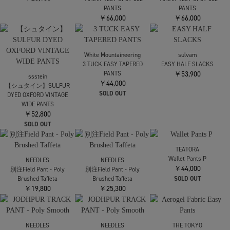
PANTS
￥40,700
SOLD OUT
NEEDLES
NEEDLES
NEEDLES
TRACK PANT - Poly
H.D. TRACK PANT - Poly
H.D. TRACK PANT - Poly
Smooth
Smooth
Smooth
￥23,100
￥23,100
￥23,100
NEEDLES
H.D. TRACK PANT - Poly
N.HOOLYWOOD
N.HOOLYWOOD
Smooth
【エヌハリウッド】
【エヌハリウッド】
￥23,100
×ArkAir 9251-CP01-002
×ArkAir 9251-CP01-002
PANTS
PANTS
￥66,000
￥66,000
White Mountaineering
sulvam
3 TUCK EASY TAPERED
EASY HALF SLACKS