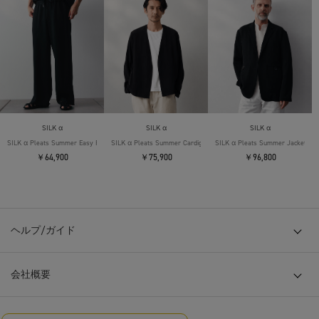
SILK α
SILK α
SILK α
SILK α Pleats Summer Easy Pants
SILK α Pleats Summer Cardigan
SILK α Pleats Summer Jacket
￥64,900
￥75,900
￥96,800
ヘルプ/ガイド
会社概要