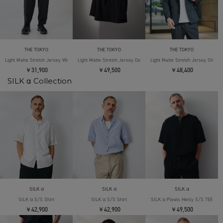
THE TOKYO
THE TOKYO
THE TOKYO
Light Matte Stretch Jersey Wide Tapered Pants
Light Matte Stretch Jersey Double Jacket
Light Matte Stretch Jersey Shape 
￥31,900
￥49,500
￥48,400
SILK α Collection
SILK α
SILK α
SILK α
SILK α S/S Shirt
SILK α S/S Shirt
SILK α Pleats Henly S/S TEE
￥42,900
￥42,900
￥49,500