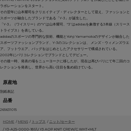
ラボレーションをスタート。
その翌年に山本耀司をクリエイティブ・ディレクターとして迎え、ファッションと
スポーツが融合したブランドである「Y-3」が誕生した。
「Y-3」（ワイスリー）の“Y”は山本耀司、“3”はadidasを象徴する3本線（スリース
トライプス）を表している。
adidasのスポーツの専門的な技術、機能とYohji Yamamotoのデザインが融合した
スポーツファッションブランド、Y-3のコレクションは、 メンズ・ウィメンズウエ
ア、フットウエア、バッグをはじめとしたアクセサリーで構成されている。
2002年にパリコレクションでブランドとしてデビュー。
その後一時、発表の場をニューヨークに移したが、現在は再びパリにて年二回のコ
レクションを発表し、世界から高い注目を集め続けている。
原産地
別紙表記
品番
265631015
HOME
/
MENS
/
トップス
/
ニット/セーター
/
Y3-A25-0000-181/U Y3 AOP KNIT CREW/C.WHT+MLT