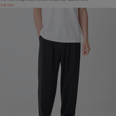
￥29,700