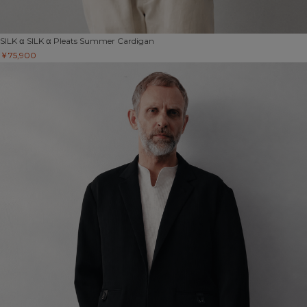
SILK α
SILK α Pleats Summer Cardigan
￥75,900