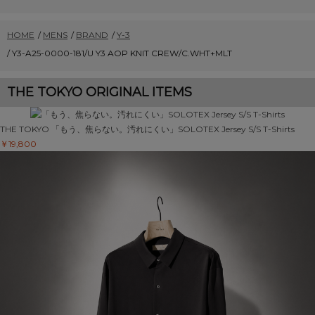
HOME
/
MENS
/
BRAND
/
Y-3
/
Y3-A25-0000-181/U Y3 AOP KNIT CREW/C.WHT+MLT
THE TOKYO ORIGINAL ITEMS
THE TOKYO
「もう、焦らない。汚れにくい」SOLOTEX Jersey S/S T-Shirts
￥19,800