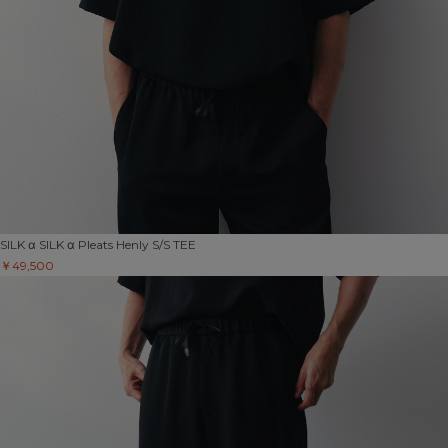
SILK α
SILK α Pleats Henly S/S TEE
￥49,500