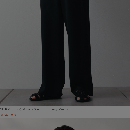
SILK α
SILK α Pleats Summer Easy Pants
￥64,900