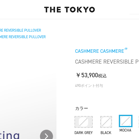
E REVERSIBLE PULLOVER
ERE REVERSIBLE PULLOVER
CASHMERE CASHMERE
CASHMERE REVERSIBLE 
￥53,900
税込
490ポイント付与
カラー
MOCHA
DARK GREY
BLACK