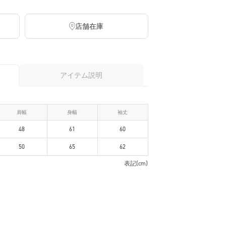
店舗在庫
アイテム説明
肩幅
身幅
袖丈
48
61
60
50
65
62
表記(cm)