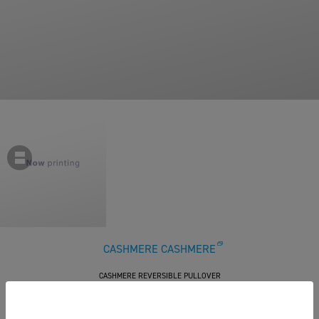
CASHMERE CASHMERE
CASHMERE REVERSIBLE PULLOVER
￥53,900
税込
490ポイント付与