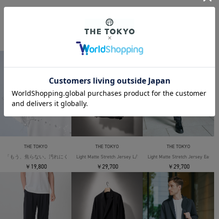
THE TOKYO ORIGINAL ITEMS
THE TOKYO
THE TOKYO
THE TOKYO
「もう、焦らない。汚れにくい」SOLOTEX Jersey S/S T-Shirts
Light Matte Stretch Jersey L/S Shirt
Light Matte Stretch Jersey Easy T
￥19,800
￥29,700
￥29,700