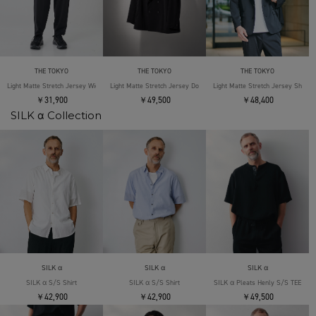
THE TOKYO
THE TOKYO
THE TOKYO
Light Matte Stretch Jersey Wide Tapered Pants
Light Matte Stretch Jersey Double Jacket
Light Matte Stretch Jersey Shape 
￥31,900
￥49,500
￥48,400
SILK α Collection
SILK α
SILK α
SILK α
SILK α S/S Shirt
SILK α S/S Shirt
SILK α Pleats Henly S/S TEE
￥42,900
￥42,900
￥49,500