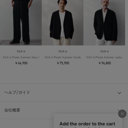
SILK α
SILK α
SILK α
SILK α Pleats Summer Easy Pants
SILK α Pleats Summer Cardigan
SILK α Pleats Summer Jacket
￥64,900
￥75,900
￥96,800
ヘルプ/ガイド
会社概要