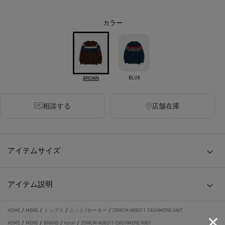
カラー
BLUE
BROWN
相談する
店舗在庫
アイテムサイズ
アイテム説明
HOME
/
MENS
/
トップス
/
ニット/セーター
/
25WCM-N08311 CASHMERE KNIT
HOME
/
MENS
/
BRAND
/
kolor
/
25WCM-N08311 CASHMERE KNIT