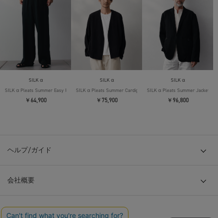
SILK α
SILK α
SILK α
SILK α Pleats Summer Easy Pants
SILK α Pleats Summer Cardigan
SILK α Pleats Summer Jacket
￥64,900
￥75,900
￥96,800
ヘルプ/ガイド
会社概要