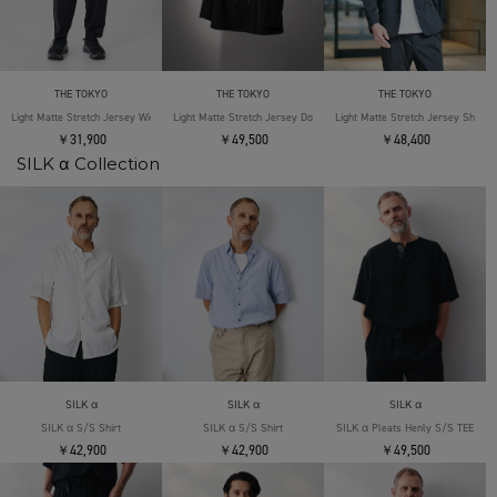
THE TOKYO
THE TOKYO
THE TOKYO
Light Matte Stretch Jersey Wide Tapered Pants
Light Matte Stretch Jersey Double Jacket
Light Matte Stretch Jersey Shape 
￥31,900
￥49,500
￥48,400
SILK α Collection
SILK α
SILK α
SILK α
SILK α S/S Shirt
SILK α S/S Shirt
SILK α Pleats Henly S/S TEE
￥42,900
￥42,900
￥49,500