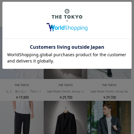
THE TOKYO ORIGINAL ITEMS
THE TOKYO
THE TOKYO
THE TOKYO
「もう、焦らない。汚れにくい」SOLOTEX Jersey S/S T-Shirts
Light Matte Stretch Jersey L/S Shirt
Light Matte Stretch Jersey Easy T
￥19,800
￥29,700
￥29,700