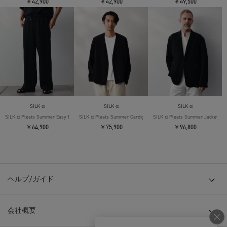
￥42,900
￥42,900
￥49,500
SILK α
SILK α
SILK α
SILK α Pleats Summer Easy Pants
SILK α Pleats Summer Cardigan
SILK α Pleats Summer Jacket
￥64,900
￥75,900
￥96,800
ヘルプ/ガイド
会社概要