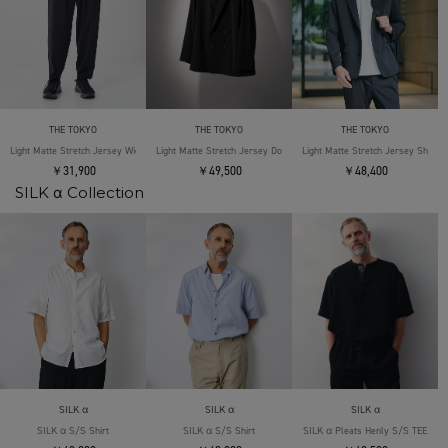
THE TOKYO
THE TOKYO
THE TOKYO
Light Matte Stretch Jersey Wide Tapered Pants
Light Matte Stretch Jersey Double Jacket
Light Matte Stretch Jersey Shape 
￥31,900
￥49,500
￥48,400
SILK α Collection
SILK α
SILK α
SILK α
SILK α S/S Shirt
SILK α S/S Shirt
SILK α Pleats Henly S/S TEE