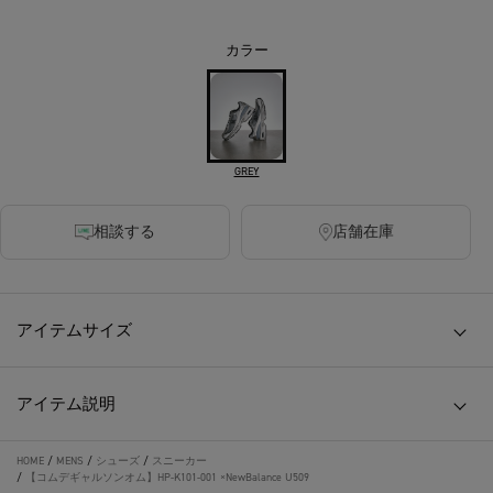
カラー
GREY
相談する
店舗在庫
アイテムサイズ
アイテム説明
HOME
/
MENS
/
シューズ
/
スニーカー
/
【コムデギャルソンオム】HP-K101-001 ×NewBalance U509