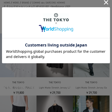
HOME
/
MENS
/
BRAND
/
COMME des GARCONS HOMME
/
【コムデギャルソンオム】HP-K101-001 ×NewBalance U509
THE TOKYO ORIGINAL ITEMS
THE TOKYO
THE TOKYO
THE TOKYO
「もう、焦らない。汚れにくい」SOLOTEX Jersey S/S T-Shirts
Light Matte Stretch Jersey L/S Shirt
Light Matte Stretch Jersey Easy T
￥19,800
￥29,700
￥29,700