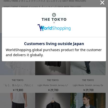
HOME
/
MENS
/
ボトム
/
スラックス
/
【シュタイン】EASY WIDE TROUSERS
HOME
/
MENS
/
BRAND
/
ssstein
/
【シュタイン】EASY WIDE TROUSERS
THE TOKYO ORIGINAL ITEMS
THE TOKYO
THE TOKYO
THE TOKYO
「もう、焦らない。汚れにくい」SOLOTEX Jersey S/S T-Shirts
Light Matte Stretch Jersey L/S Shirt
Light Matte Stretch Jersey Easy T
￥19,800
￥29,700
￥29,700