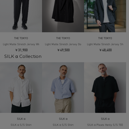
THE TOKYO
THE TOKYO
THE TOKYO
Light Matte Stretch Jersey Wide Tapered Pants
Light Matte Stretch Jersey Double Jacket
Light Matte Stretch Jersey Shape 
￥31,900
￥49,500
￥48,400
SILK α Collection
SILK α
SILK α
SILK α
SILK α S/S Shirt
SILK α S/S Shirt
SILK α Pleats Henly S/S TEE