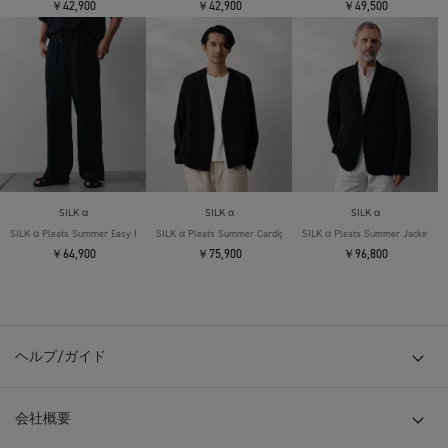
￥42,900
￥42,900
￥49,500
SILK α
SILK α
SILK α
SILK α Pleats Summer Easy Pants
SILK α Pleats Summer Cardigan
SILK α Pleats Summer Jacket
￥64,900
￥75,900
￥96,800
ヘルプ/ガイド
会社概要