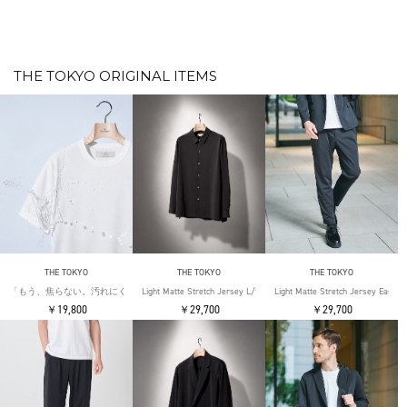
THE TOKYO ORIGINAL ITEMS
THE TOKYO
THE TOKYO
THE TOKYO
「もう、焦らない。汚れにくい」SOLOTEX Jersey S/S T-Shirts
Light Matte Stretch Jersey L/S Shirt
Light Matte Stretch Jersey Easy T
￥19,800
￥29,700
￥29,700