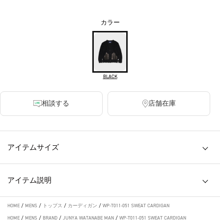
カラー
BLACK
相談する
店舗在庫
アイテムサイズ
アイテム説明
HOME
/
MENS
/
トップス
/
カーディガン
/
WP-T011-051 SWEAT CARDIGAN
HOME
/
MENS
/
BRAND
/
JUNYA WATANABE MAN
/
WP-T011-051 SWEAT CARDIGAN