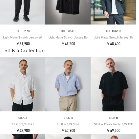
THE TOKYO
THE TOKYO
THE TOKYO
Light Matte Stretch Jersey Wide Tapered Pants
Light Matte Stretch Jersey Double Jacket
Light Matte Stretch Jersey Shape 
￥31,900
￥49,500
￥48,400
SILK α Collection
SILK α
SILK α
SILK α
SILK α S/S Shirt
SILK α S/S Shirt
SILK α Pleats Henly S/S TEE
￥42,900
￥42,900
￥49,500