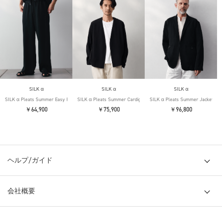
SILK α
SILK α
SILK α
SILK α Pleats Summer Easy Pants
SILK α Pleats Summer Cardigan
SILK α Pleats Summer Jacket
￥64,900
￥75,900
￥96,800
ヘルプ/ガイド
会社概要