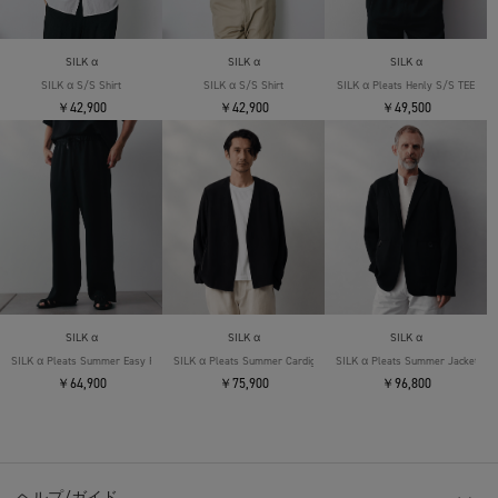
SILK α
SILK α
SILK α
SILK α S/S Shirt
SILK α S/S Shirt
SILK α Pleats Henly S/S TEE
￥42,900
￥42,900
￥49,500
SILK α
SILK α
SILK α
SILK α Pleats Summer Easy Pants
SILK α Pleats Summer Cardigan
SILK α Pleats Summer Jacket
￥64,900
￥75,900
￥96,800
ヘルプ/ガイド