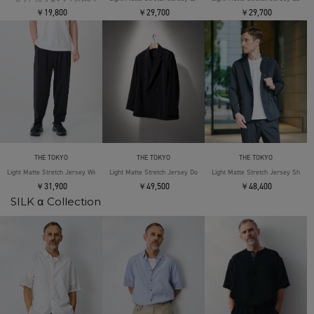
￥19,800
￥29,700
￥29,700
THE TOKYO
THE TOKYO
THE TOKYO
Light Matte Stretch Jersey Wide Tapered Pants
Light Matte Stretch Jersey Double Jacket
Light Matte Stretch Jersey Shape 
￥31,900
￥49,500
￥48,400
SILK α Collection