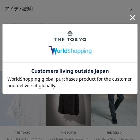
アイテム説明
HOME
/
MENS
/
トップス
/
ニット/セーター
/
【イレニサ】別注WOOL CREW-NECK KNIT PULLOVER
HOME
/
MENS
/
BRAND
/
IRENISA
/
【イレニサ】別注WOOL CREW-NECK KNIT PULLOVER
THE TOKYO ORIGINAL ITEMS
THE TOKYO
THE TOKYO
THE TOKYO
「もう、焦らない。汚れにくい」SOLOTEX Jersey S/S T-Shirts
Light Matte Stretch Jersey L/S Shirt
Light Matte Stretch Jersey Easy T