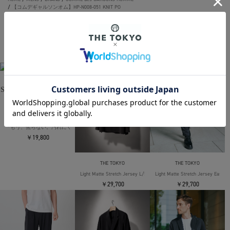
/
【コムデギャルソンオム】HP-N008-051 KNIT PO
THE TOKYO ORIGINAL ITEMS
THE TOKYO
「もう、焦らない。汚れにくい」SOLOTEX Jersey S/S T-Shirts
￥19,800
THE TOKYO
THE TOKYO
Light Matte Stretch Jersey L/S Shirt
Light Matte Stretch Jersey Easy T
￥29,700
￥29,700