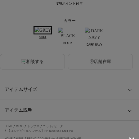
570ポイント付与
カラー
GREY
BLACK
DARK NAVY
相談する
店舗在庫
アイテムサイズ
アイテム説明
HOME
/
MENS
/
トップス
/
ニット/セーター
/
【コムデギャルソンオム】HP-N008-051 KNIT PO
HOME
/
MENS
/
BRAND
/
COMME des GARCONS HOMME