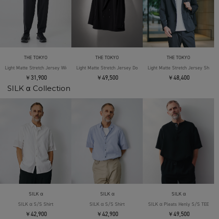
THE TOKYO
THE TOKYO
THE TOKYO
Light Matte Stretch Jersey Wide Tapered Pants
Light Matte Stretch Jersey Double Jacket
Light Matte Stretch Jersey Shape 
￥31,900
￥49,500
￥48,400
SILK α Collection
SILK α
SILK α
SILK α
SILK α S/S Shirt
SILK α S/S Shirt
SILK α Pleats Henly S/S TEE
￥42,900
￥42,900
￥49,500