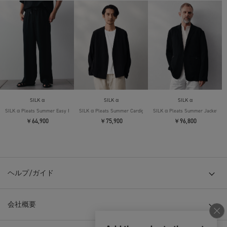
SILK α
SILK α
SILK α
SILK α Pleats Summer Easy Pants
SILK α Pleats Summer Cardigan
SILK α Pleats Summer Jacket
￥64,900
￥75,900
￥96,800
ヘルプ/ガイド
会社概要