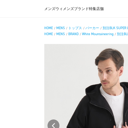
メンズ
ウィメンズ
ブランド
特集
店舗
HOME
MENS
トップス
パーカー
別注BLK SUPER LI
/
/
/
/
HOME
MENS
BRAND
White Mountaineering
別注BLK 
/
/
/
/