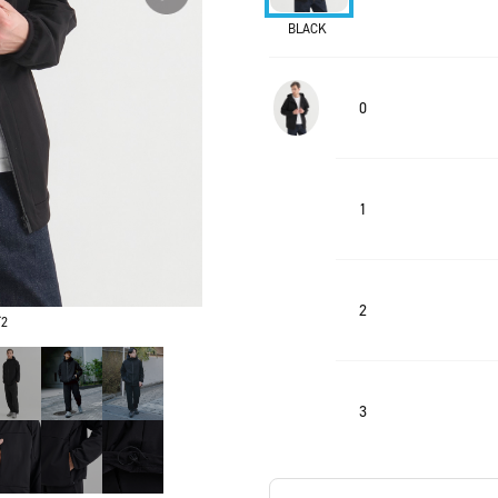
BLACK
0
1
2
2
3