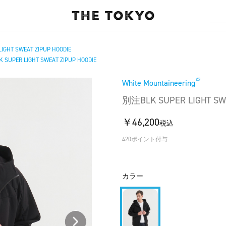
GHT SWEAT ZIPUP HOODIE
SUPER LIGHT SWEAT ZIPUP HOODIE
White Mountaineering
別注BLK SUPER LIGHT SWE
￥46,200
税込
420ポイント付与
カラー