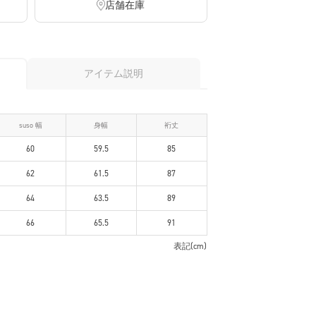
店舗在庫
アイテム説明
suso 幅
身幅
裄丈
60
59.5
85
62
61.5
87
64
63.5
89
66
65.5
91
表記(cm)