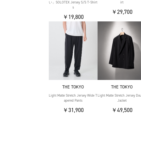
い」SOLOTEX Jersey S/S T-Shirt
irt
s
￥29,700
￥19,800
THE TOKYO
THE TOKYO
Light Matte Stretch Jersey Wide T
Light Matte Stretch Jersey Do
apered Pants
Jacket
￥31,900
￥49,500