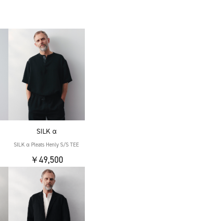
SILK α
SILK α Pleats Henly S/S TEE
￥49,500