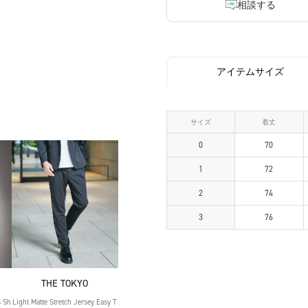
相談する
アイテムサイズ
サイズ
着丈
0
70
1
72
2
74
3
76
THE TOKYO
S Sh
Light Matte Stretch Jersey Easy T