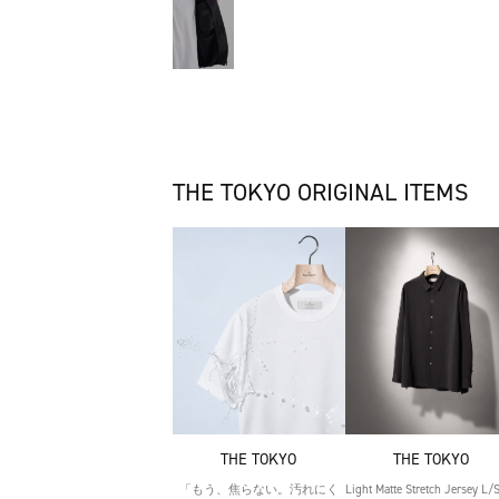
THE TOKYO ORIGINAL ITEMS
THE TOKYO
THE TOKYO
「もう、焦らない。汚れにく
Light Matte Stretch Jersey L/