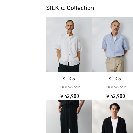
SILK α Collection
SILK α
SILK α
SILK α S/S Shirt
SILK α S/S Shirt
￥42,900
￥42,900