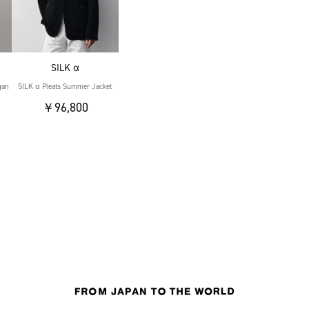
SILK α
gan
SILK α Pleats Summer Jacket
￥96,800