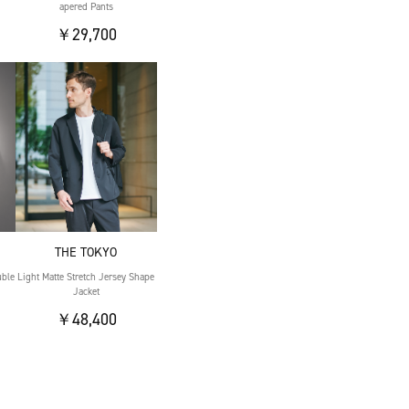
apered Pants
￥29,700
THE TOKYO
uble
Light Matte Stretch Jersey Shape
Jacket
￥48,400