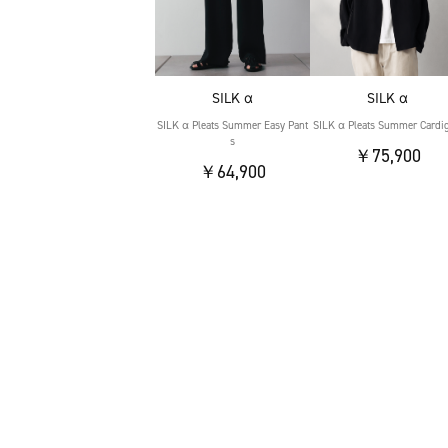
SILK α
SILK α
SILK α Pleats Summer Easy Pant
SILK α Pleats Summer Cardi
s
￥75,900
￥64,900