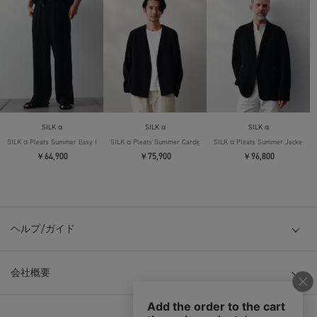
SILK α
SILK α
SILK α
SILK α Pleats Summer Easy Pants
SILK α Pleats Summer Cardigan
SILK α Pleats Summer Jacket
￥64,900
￥75,900
￥96,800
ヘルプ/ガイド
会社概要