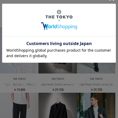
THE TOKYO ORIGINAL ITEMS
THE TOKYO
THE TOKYO
THE TOKYO
「もう、焦らない。汚れにくい」SOLOTEX Jersey S/S T-Shirts
Light Matte Stretch Jersey L/S Shirt
Light Matte Stretch Jersey Easy T
￥19,800
￥29,700
￥29,700