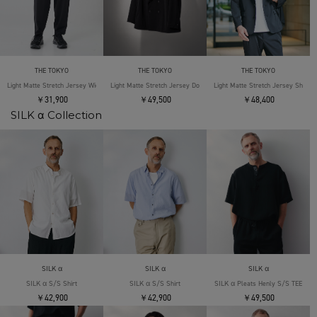
THE TOKYO
THE TOKYO
THE TOKYO
Light Matte Stretch Jersey Wide Tapered Pants
Light Matte Stretch Jersey Double Jacket
Light Matte Stretch Jersey Shape 
￥31,900
￥49,500
￥48,400
SILK α Collection
SILK α
SILK α
SILK α
SILK α S/S Shirt
SILK α S/S Shirt
SILK α Pleats Henly S/S TEE
￥42,900
￥42,900
￥49,500