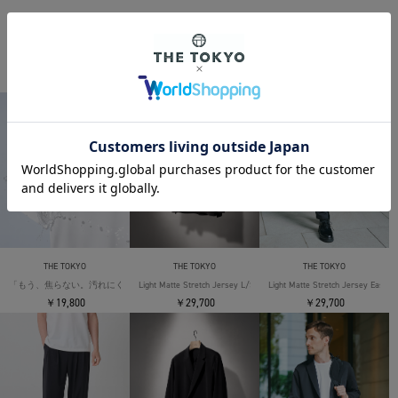
THE TOKYO ORIGINAL ITEMS
THE TOKYO
THE TOKYO
THE TOKYO
「もう、焦らない。汚れにくい」SOLOTEX Jersey S/S T-Shirts
Light Matte Stretch Jersey L/S Shirt
Light Matte Stretch Jersey Easy T
￥19,800
￥29,700
￥29,700