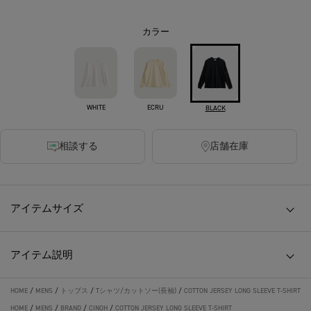
カラー
WHITE
ECRU
BLACK
相談する
店舗在庫
アイテムサイズ
アイテム説明
HOME
/
MENS
/
トップス
/
Tシャツ/カットソー(長袖)
/
COTTON JERSEY LONG SLEEVE T-SHIRT
HOME
/
MENS
/
BRAND
/
CINOH
/
COTTON JERSEY LONG SLEEVE T-SHIRT