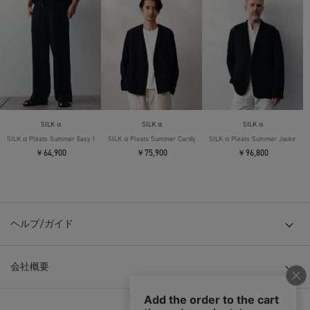
SILK α
SILK α
SILK α
SILK α Pleats Summer Easy Pants
SILK α Pleats Summer Cardigan
SILK α Pleats Summer Jacket
￥64,900
￥75,900
￥96,800
ヘルプ/ガイド
会社概要