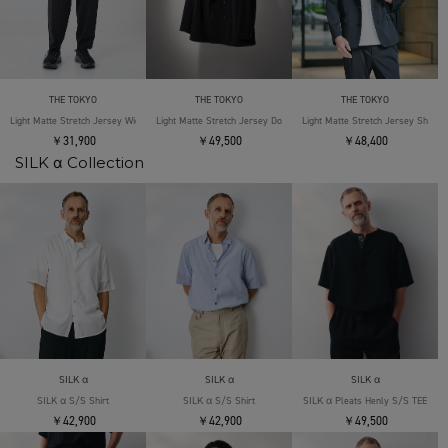
THE TOKYO
THE TOKYO
THE TOKYO
Light Matte Stretch Jersey Wide Tapered Pants
Light Matte Stretch Jersey Double Jacket
Light Matte Stretch Jersey Shape 
￥31,900
￥49,500
￥48,400
SILK α Collection
SILK α
SILK α
SILK α
SILK α S/S Shirt
SILK α S/S Shirt
SILK α Pleats Henly S/S TEE
￥42,900
￥42,900
￥49,500