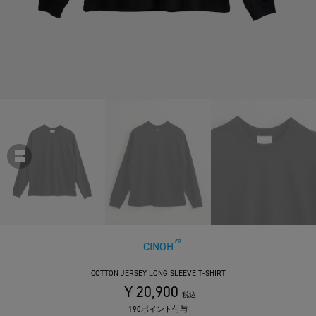
CINOH
COTTON JERSEY LONG SLEEVE T-SHIRT
￥20,900
税込
190ポイント付与