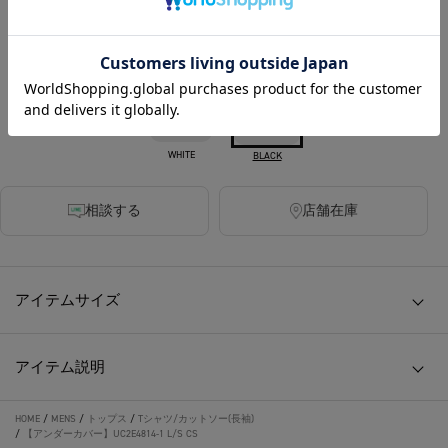
カラー
WHITE
BLACK
相談する
店舗在庫
アイテムサイズ
アイテム説明
HOME
/
MENS
/
トップス
/
Tシャツ/カットソー(長袖)
/
【アンダーカバー】UC2E4814-1 L/S CS