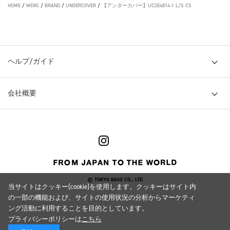
HOME
/
MENS
/
BRAND
/
UNDERCOVER
/
【アンダーカバー】UC2E4814-1 L/S CS
ヘルプ/ガイド
会社概要
© TOKYO BASE CO., LTD
当サイトはクッキー(cookie)を使用します。クッキーはサイト内
の一部の機能および、サイトの使用状況の分析からマーケティ
ング活動に利用することを目的としています。
プライバシーポリシーは
こちら