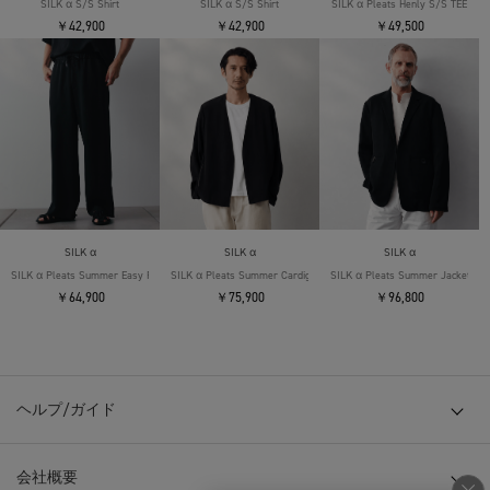
SILK α S/S Shirt
SILK α S/S Shirt
SILK α Pleats Henly S/S TEE
￥42,900
￥42,900
￥49,500
SILK α
SILK α
SILK α
SILK α Pleats Summer Easy Pants
SILK α Pleats Summer Cardigan
SILK α Pleats Summer Jacket
￥64,900
￥75,900
￥96,800
ヘルプ/ガイド
会社概要