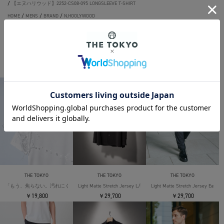
/
【エヌハリウッド】2252-CS08-095 LONGSLEEVE T-SHIRT
HOME
/
MENS
/
BRAND
/
N.HOOLYWOOD
/
【エヌハリウッド】2252-CS08-095 LONGSLEEVE T-SHIRT
THE TOKYO ORIGINAL ITEMS
THE TOKYO
THE TOKYO
THE TOKYO
「もう、焦らない。汚れにくい」SOLOTEX Jersey S/S T-Shirts
Light Matte Stretch Jersey L/S Shirt
Light Matte Stretch Jersey Easy T
￥19,800
￥29,700
￥29,700