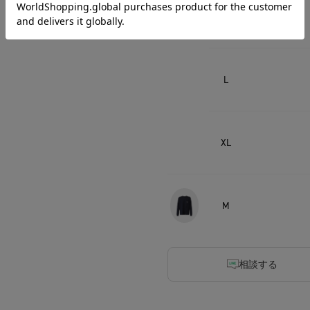
M
L
XL
M
相談する