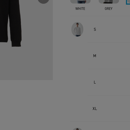
WHITE
GREY
S
M
L
XL