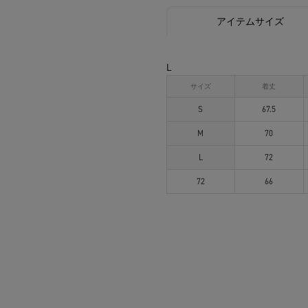
アイテムサイズ
L
サイズ
着丈
S
67.5
M
70
L
72
72
66