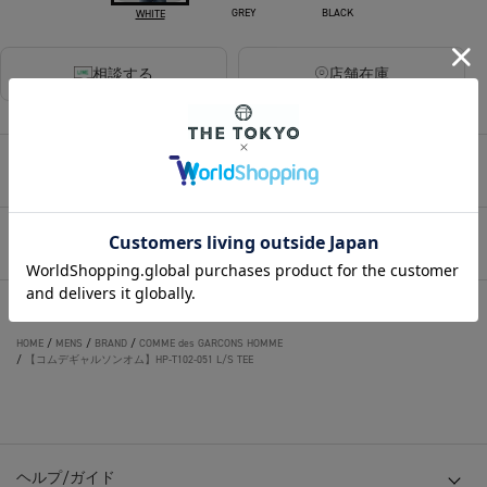
GREY
BLACK
WHITE
相談する
店舗在庫
アイテムサイズ
アイテム説明
HOME
/
MENS
/
トップス
/
Tシャツ/カットソー(長袖)
/
【コムデギャルソンオム】HP-T102-051 L/S TEE
HOME
/
MENS
/
BRAND
/
COMME des GARCONS HOMME
/
【コムデギャルソンオム】HP-T102-051 L/S TEE
ヘルプ/ガイド