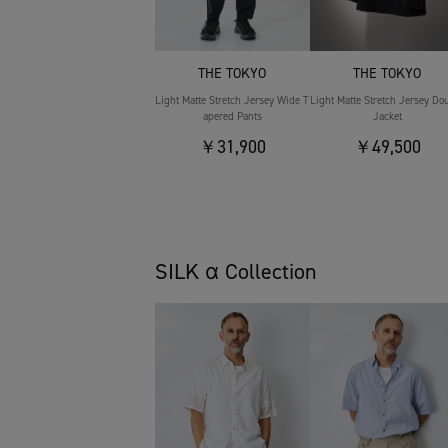
THE TOKYO
THE TOKYO
Light Matte Stretch Jersey Wide T
Light Matte Stretch Jersey Do
apered Pants
Jacket
￥31,900
￥49,500
SILK α Collection