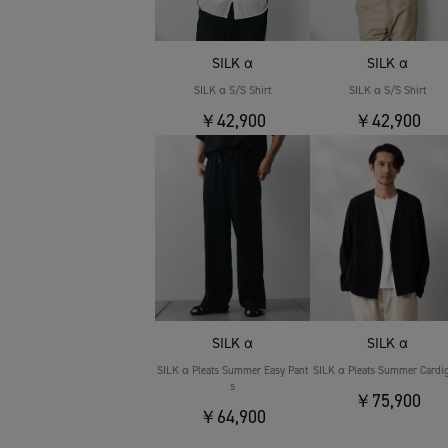
SILK α
SILK α
SILK α S/S Shirt
SILK α S/S Shirt
￥42,900
￥42,900
SILK α
SILK α
SILK α Pleats Summer Easy Pant
SILK α Pleats Summer Cardi
s
￥75,900
￥64,900