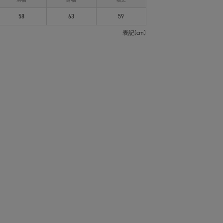
58
63
59
表記(cm)