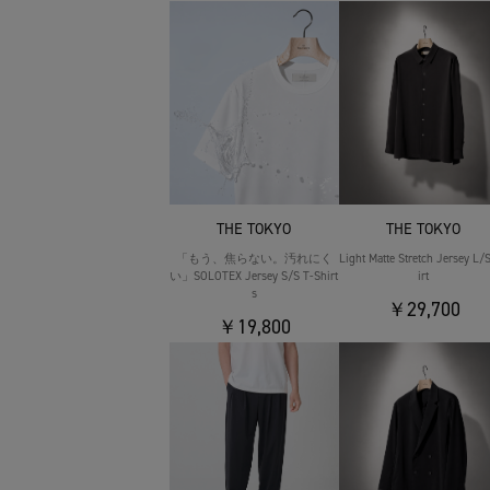
THE TOKYO
THE TOKYO
「もう、焦らない。汚れにく
Light Matte Stretch Jersey L/
い」SOLOTEX Jersey S/S T-Shirt
irt
s
￥29,700
￥19,800