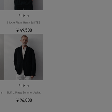
SILK α
SILK α Pleats Henly S/S TEE
￥49,500
SILK α
gan
SILK α Pleats Summer Jacket
￥96,800