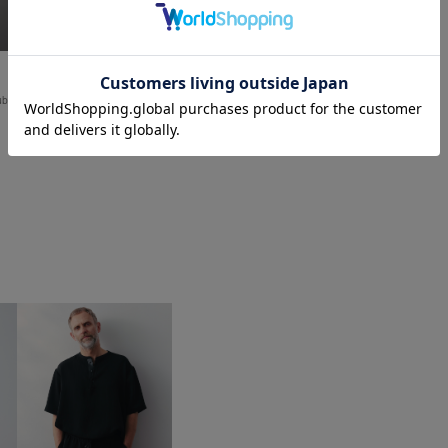
THE TOKYO
uble
Light Matte Stretch Jersey Shape
Jacket
￥48,400