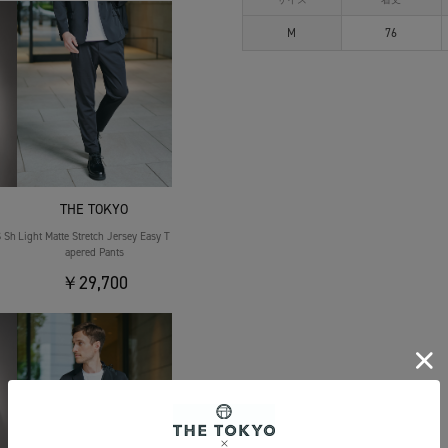
M
76
THE TOKYO
S Sh
Light Matte Stretch Jersey Easy T
apered Pants
￥29,700