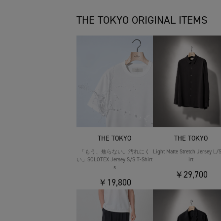
THE TOKYO ORIGINAL ITEMS
THE TOKYO
THE TOKYO
「もう、焦らない。汚れにく
Light Matte Stretch Jersey L/
い」SOLOTEX Jersey S/S T-Shirt
irt
s
￥29,700
￥19,800