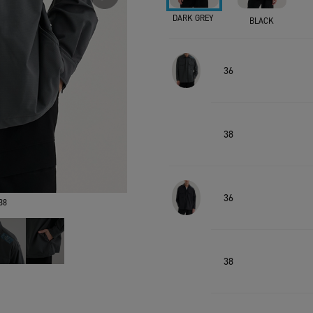
DARK GREY
BLACK
36
38
36
38
38