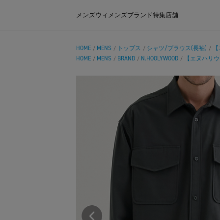
メンズ
ウィメンズ
ブランド
特集
店舗
HOME
MENS
トップス
シャツ/ブラウス(長袖)
【エ
/
/
/
/
HOME
MENS
BRAND
N.HOOLYWOOD
【エヌハリウッド】
/
/
/
/