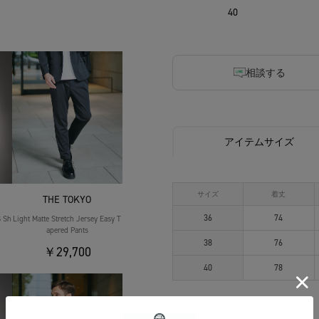
40
相談する
アイテムサイズ
サイズ
着丈
THE TOKYO
36
74
S Sh
Light Matte Stretch Jersey Easy T
apered Pants
38
76
￥29,700
40
78