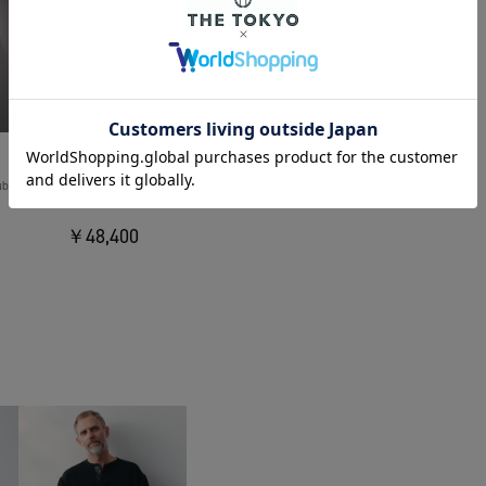
THE TOKYO
uble
Light Matte Stretch Jersey Shape
Jacket
￥48,400