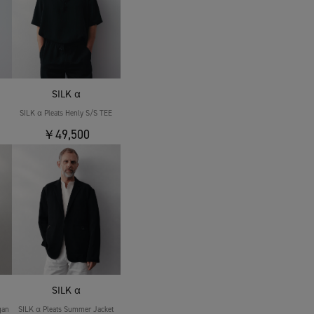
SILK α
SILK α Pleats Henly S/S TEE
￥49,500
SILK α
gan
SILK α Pleats Summer Jacket