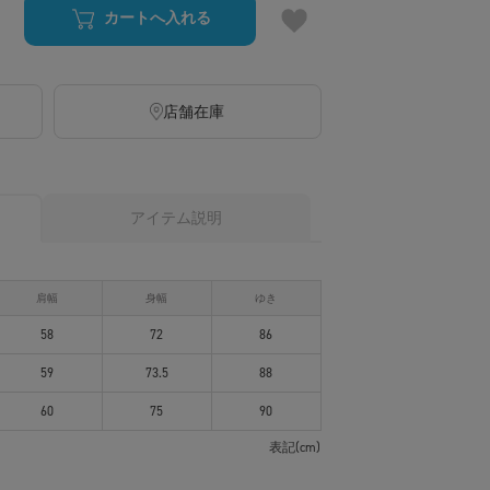
カートへ入れる
店舗在庫
アイテム説明
肩幅
身幅
ゆき
58
72
86
59
73.5
88
60
75
90
表記(cm)