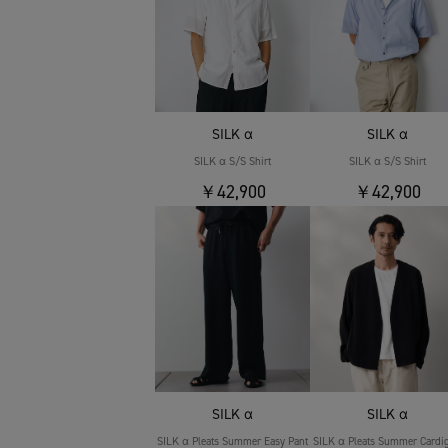
SILK α
SILK α
SILK α S/S Shirt
SILK α S/S Shirt
￥42,900
￥42,900
SILK α
SILK α
SILK α Pleats Summer Easy Pant
SILK α Pleats Summer Cardi