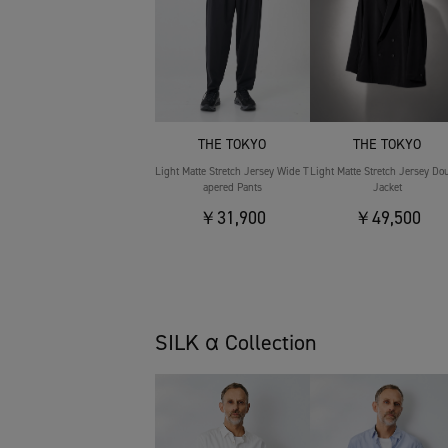
THE TOKYO
THE TOKYO
Light Matte Stretch Jersey Wide T
Light Matte Stretch Jersey Do
apered Pants
Jacket
￥31,900
￥49,500
SILK α Collection