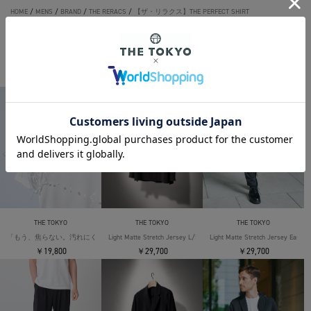
HOME
/
MENS
/
BRAND
/
THE RERACS
/
【ザ・リラクス】THE PERFECT SHIRT
THE TOKYO ORIGINAL ITEMS
THE TOKYO
THE TOKYO
THE TOKYO
「もう、焦らない。汚れにくい」SOLOTEX Jersey S/S T-Shirts
Light Matte Stretch Jersey L/S Shirt
Light Matte Stretch Jersey Easy T
￥19,800
￥29,700
￥29,700