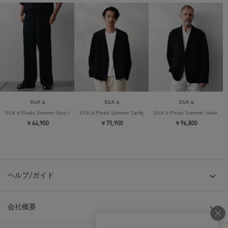
SILK α
SILK α
SILK α
SILK α Pleats Summer Easy Pants
SILK α Pleats Summer Cardigan
SILK α Pleats Summer Jacket
￥64,900
￥75,900
￥96,800
ヘルプ/ガイド
会社概要