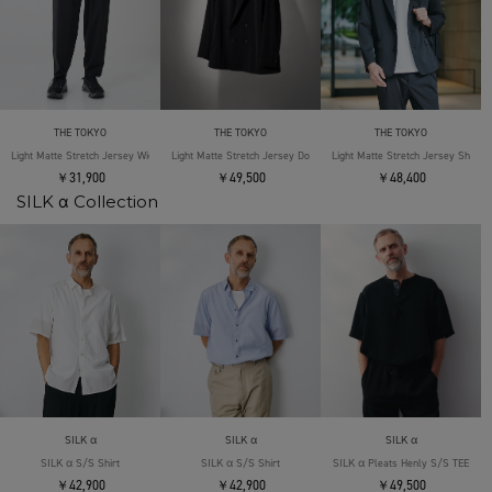
THE TOKYO
THE TOKYO
THE TOKYO
Light Matte Stretch Jersey Wide Tapered Pants
Light Matte Stretch Jersey Double Jacket
Light Matte Stretch Jersey Shape 
￥31,900
￥49,500
￥48,400
SILK α Collection
SILK α
SILK α
SILK α
SILK α S/S Shirt
SILK α S/S Shirt
SILK α Pleats Henly S/S TEE
￥42,900
￥42,900
￥49,500