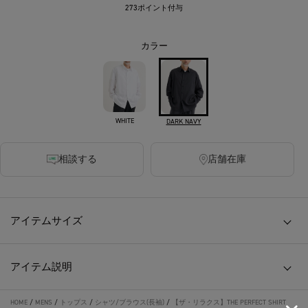
273ポイント付与
カラー
WHITE
DARK NAVY
相談する
店舗在庫
アイテムサイズ
アイテム説明
HOME
/
MENS
/
トップス
/
シャツ/ブラウス(長袖)
/
【ザ・リラクス】THE PERFECT SHIRT