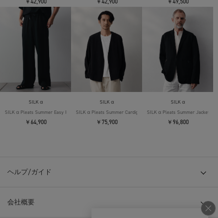
￥42,900
￥42,900
￥49,500
SILK α
SILK α
SILK α
SILK α Pleats Summer Easy Pants
SILK α Pleats Summer Cardigan
SILK α Pleats Summer Jacket
￥64,900
￥75,900
￥96,800
ヘルプ/ガイド
会社概要