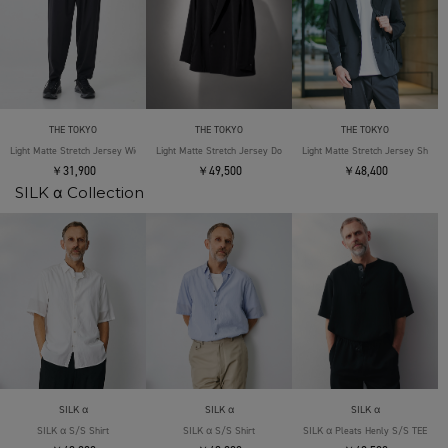
THE TOKYO
THE TOKYO
THE TOKYO
Light Matte Stretch Jersey Wide Tapered Pants
Light Matte Stretch Jersey Double Jacket
Light Matte Stretch Jersey Shape 
￥31,900
￥49,500
￥48,400
SILK α Collection
SILK α
SILK α
SILK α
SILK α S/S Shirt
SILK α S/S Shirt
SILK α Pleats Henly S/S TEE