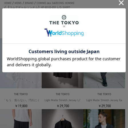
HOME
/
MENS
/
BRAND
/
COMME des GARCONS HOMME
/
【コムデギャルソンオム】HP-B102-051 L/S SHIRT
THE TOKYO ORIGINAL ITEMS
THE TOKYO
THE TOKYO
THE TOKYO
「もう、焦らない。汚れにくい」SOLOTEX Jersey S/S T-Shirts
Light Matte Stretch Jersey L/S Shirt
Light Matte Stretch Jersey Easy T
￥19,800
￥29,700
￥29,700