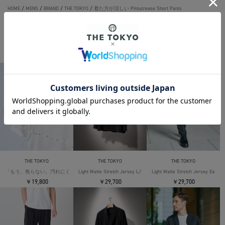
HOME
/
MENS
/
BRAND
/
THE TOKYO
/
着た方が涼しい Pintucrease Short Pants
THE TOKYO ORIGINAL ITEMS
THE TOKYO
THE TOKYO
THE TOKYO
「もう、焦らない。汚れにくい」SOLOTEX Jersey S/S T-Shirts
Light Matte Stretch Jersey L/S Shirt
Light Matte Stretch Jersey Easy T
￥19,800
￥29,700
￥29,700