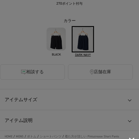
270ポイント付与
カラー
BLACK
DARK NAVY
相談する
店舗在庫
アイテムサイズ
アイテム説明
HOME
/
MENS
/
ボトム
/
ショートパンツ
/
着た方が涼しい Pintucrease Short Pants