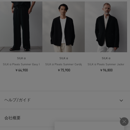
SILK α
SILK α
SILK α
SILK α Pleats Summer Easy Pants
SILK α Pleats Summer Cardigan
SILK α Pleats Summer Jacket
￥64,900
￥75,900
￥96,800
ヘルプ/ガイド
会社概要