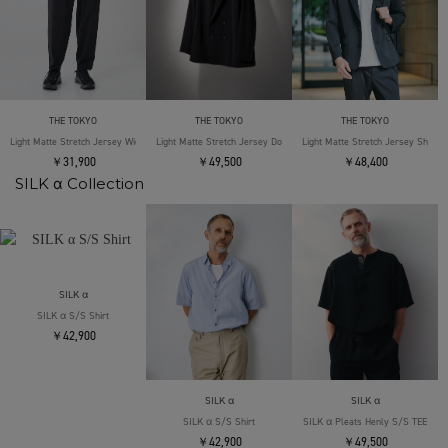
THE TOKYO
THE TOKYO
THE TOKYO
Light Matte Stretch Jersey Wide Tapered Pants
Light Matte Stretch Jersey Double Jacket
Light Matte Stretch Jersey Shape 
￥31,900
￥49,500
￥48,400
SILK α Collection
SILK α
SILK α S/S Shirt
￥42,900
SILK α
SILK α
SILK α S/S Shirt
SILK α Pleats Henly S/S TEE
￥42,900
￥49,500