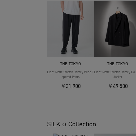
THE TOKYO
THE TOKYO
Light Matte Stretch Jersey Wide T
Light Matte Stretch Jersey Do
apered Pants
Jacket
￥31,900
￥49,500
SILK α Collection