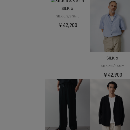
SILK α
SILK α S/S Shirt
￥42,900
SILK α
SILK α S/S Shirt
￥42,900