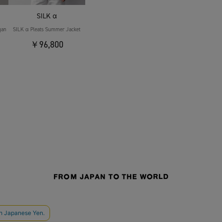
SILK α
gan
SILK α Pleats Summer Jacket
￥96,800