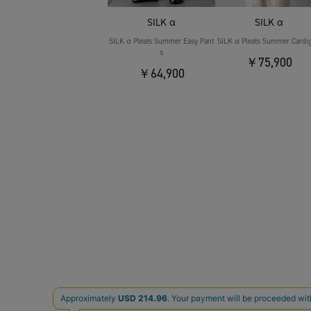
SILK α
SILK α
SILK α Pleats Summer Easy Pant
SILK α Pleats Summer Cardi
s
￥75,900
￥64,900