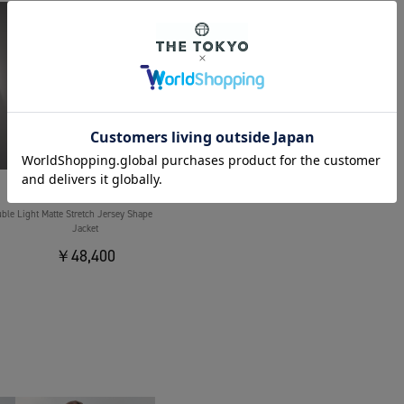
THE TOKYO
uble
Light Matte Stretch Jersey Shape
Jacket
￥48,400