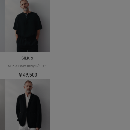
SILK α
SILK α Pleats Henly S/S TEE
￥49,500