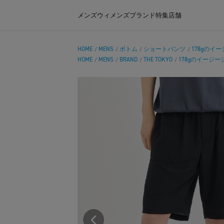
メンズ
ウィメンズ
ブランド
特集
店舗
HOME
MENS
ボトム
ショートパンツ
178gのイ
/
/
/
/
HOME
MENS
BRAND
THE TOKYO
178gのイージ
/
/
/
/