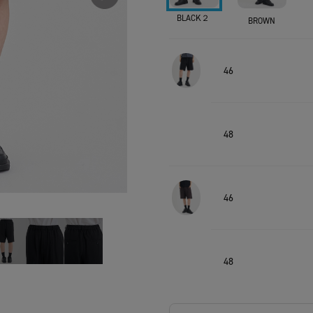
BLACK２
BROWN
46
48
46
48