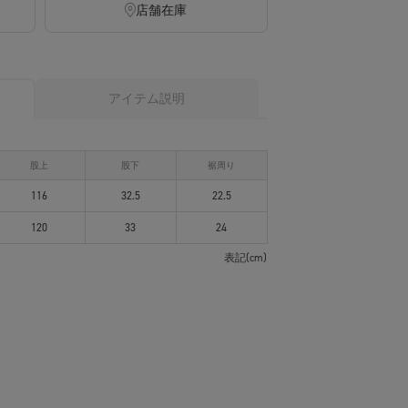
店舗在庫
アイテム説明
股上
股下
裾周り
116
32.5
22.5
120
33
24
表記(cm)