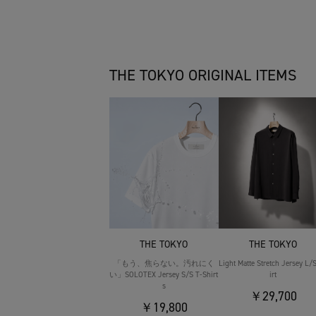
THE TOKYO ORIGINAL ITEMS
THE TOKYO
THE TOKYO
「もう、焦らない。汚れにく
Light Matte Stretch Jersey L/
い」SOLOTEX Jersey S/S T-Shirt
irt
s
￥29,700
￥19,800