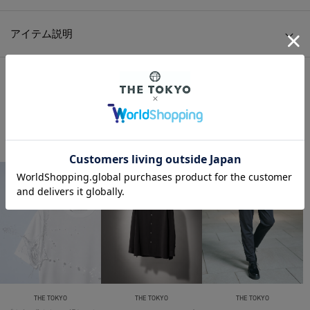
アイテム説明
HOME
/
MENS
/
トップス
/
Tシャツ/カットソー(半袖)
/
別注 ONE EYELET POCKET TEE
HOME
/
MENS
/
BRAND
/
White Mountaineering
/
別注 ONE EYELET POCKET TEE
THE TOKYO ORIGINAL ITEMS
THE TOKYO
THE TOKYO
THE TOKYO