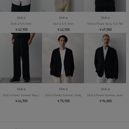
SILK α
SILK α
SILK α
SILK α S/S Shirt
SILK α S/S Shirt
SILK α Pleats Henly S/S TEE
￥42,900
￥42,900
￥49,500
SILK α
SILK α
SILK α
SILK α Pleats Summer Easy Pants
SILK α Pleats Summer Cardigan
SILK α Pleats Summer Jacket
￥64,900
￥75,900
￥96,800