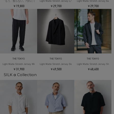
「もう、焦らない。汚れにくい」SOLOTEX Jersey S/S T-Shirts
Light Matte Stretch Jersey L/S Shirt
Light Matte Stretch Jersey Easy T
￥19,800
￥29,700
￥29,700
THE TOKYO
THE TOKYO
THE TOKYO
Light Matte Stretch Jersey Wide Tapered Pants
Light Matte Stretch Jersey Double Jacket
Light Matte Stretch Jersey Shape 
￥31,900
￥49,500
￥48,400
SILK α Collection