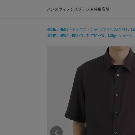
メンズ
ウィメンズ
ブランド
特集
店舗
HOME
MENS
トップス
シャツ/ブラウス(半袖)
1
/
/
/
/
HOME
MENS
BRAND
THE TOKYO
145gのショー
/
/
/
/