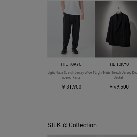
THE TOKYO
THE TOKYO
Light Matte Stretch Jersey Wide T
Light Matte Stretch Jersey Do
apered Pants
Jacket
￥31,900
￥49,500
SILK α Collection