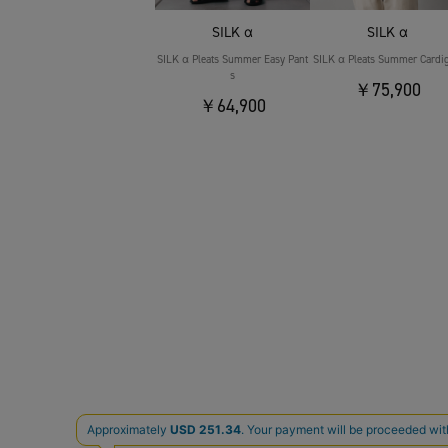
SILK α
SILK α
SILK α Pleats Summer Easy Pant
SILK α Pleats Summer Cardi
s
￥75,900
￥64,900