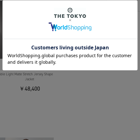
48
78
THE TOKYO
uble
Light Matte Stretch Jersey Shape
Jacket
￥48,400