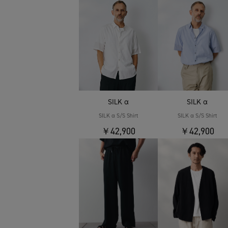
SILK α
SILK α
SILK α S/S Shirt
SILK α S/S Shirt
￥42,900
￥42,900