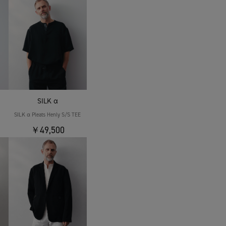
SILK α
SILK α Pleats Henly S/S TEE
￥49,500