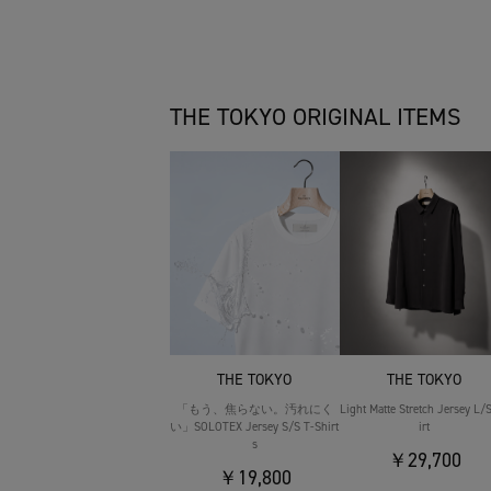
THE TOKYO ORIGINAL ITEMS
THE TOKYO
THE TOKYO
「もう、焦らない。汚れにく
Light Matte Stretch Jersey L/
い」SOLOTEX Jersey S/S T-Shirt
irt
s
￥29,700
￥19,800