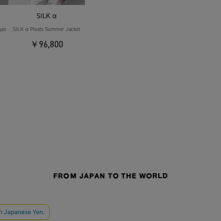
SILK α
gan
SILK α Pleats Summer Jacket
￥96,800