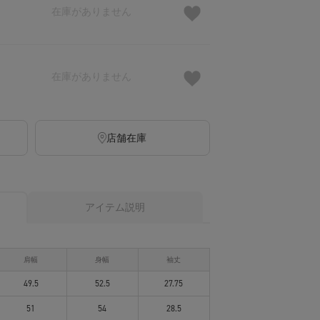
在庫がありません
在庫がありません
店舗在庫
アイテム説明
肩幅
身幅
袖丈
49.5
52.5
27.75
51
54
28.5