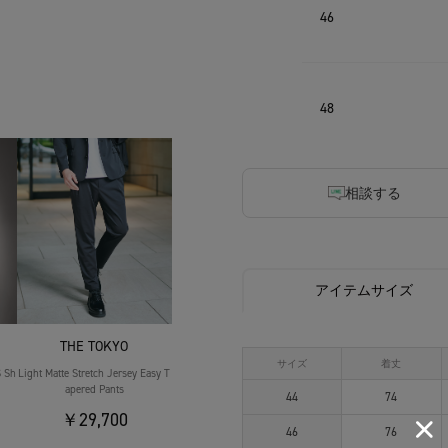
46
48
相談する
アイテムサイズ
THE TOKYO
サイズ
着丈
S Sh
Light Matte Stretch Jersey Easy T
apered Pants
44
74
￥29,700
46
76