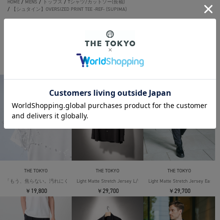
HOME
/
MENS
/
トップス
/
Tシャツ/カットソー(長袖)
/
【シュタイン】OVERSIZED PRINT TEE -REF- (SUPIMA)
HOME
/
MENS
/
BRAND
/
ssstein
/
【シュタイン】OVERSIZED PRINT TEE -REF- (SUPIMA)
THE TOKYO ORIGINAL ITEMS
THE TOKYO
THE TOKYO
THE TOKYO
「もう、焦らない。汚れにくい」SOLOTEX Jersey S/S T-Shirts
Light Matte Stretch Jersey L/S Shirt
Light Matte Stretch Jersey Easy T
￥19,800
￥29,700
￥29,700