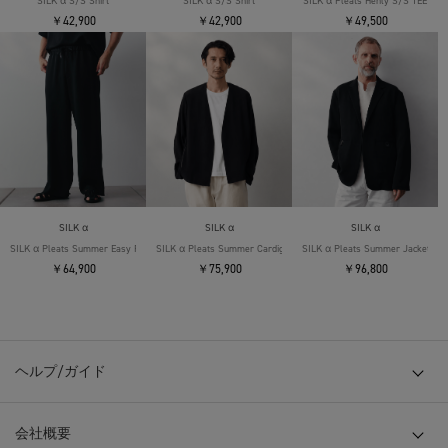
SILK α S/S Shirt
SILK α S/S Shirt
SILK α Pleats Henly S/S TEE
￥42,900
￥42,900
￥49,500
SILK α
SILK α
SILK α
SILK α Pleats Summer Easy Pants
SILK α Pleats Summer Cardigan
SILK α Pleats Summer Jacket
￥64,900
￥75,900
￥96,800
ヘルプ/ガイド
会社概要