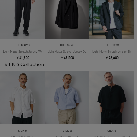
THE TOKYO
THE TOKYO
THE TOKYO
Light Matte Stretch Jersey Wide Tapered Pants
Light Matte Stretch Jersey Double Jacket
Light Matte Stretch Jersey Shape 
￥31,900
￥49,500
￥48,400
SILK α Collection
SILK α
SILK α
SILK α