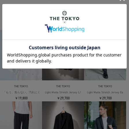
THE TOKYO ORIGINAL ITEMS
THE TOKYO
THE TOKYO
THE TOKYO
「もう、焦らない。汚れにくい」SOLOTEX Jersey S/S T-Shirts
Light Matte Stretch Jersey L/S Shirt
Light Matte Stretch Jersey Easy T
￥19,800
￥29,700
￥29,700