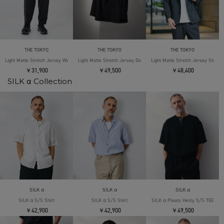
THE TOKYO
THE TOKYO
THE TOKYO
Light Matte Stretch Jersey Wide Tapered Pants
Light Matte Stretch Jersey Double Jacket
Light Matte Stretch Jersey Shape 
￥31,900
￥49,500
￥48,400
SILK α Collection
SILK α
SILK α
SILK α
SILK α S/S Shirt
SILK α S/S Shirt
SILK α Pleats Henly S/S TEE
￥42,900
￥42,900
￥49,500