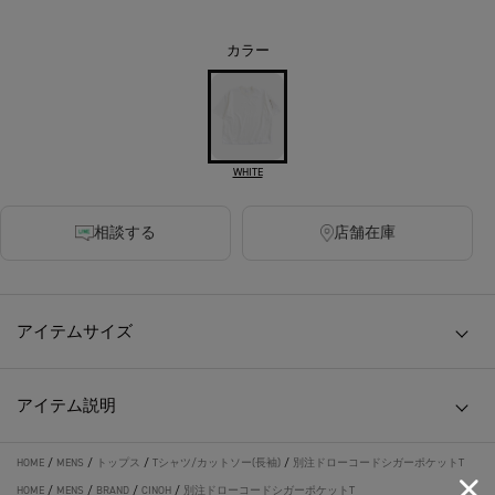
カラー
WHITE
相談する
店舗在庫
アイテムサイズ
アイテム説明
HOME
/
MENS
/
トップス
/
Tシャツ/カットソー(長袖)
/
別注ドローコードシガーポケットT
HOME
/
MENS
/
BRAND
/
CINOH
/
別注ドローコードシガーポケットT