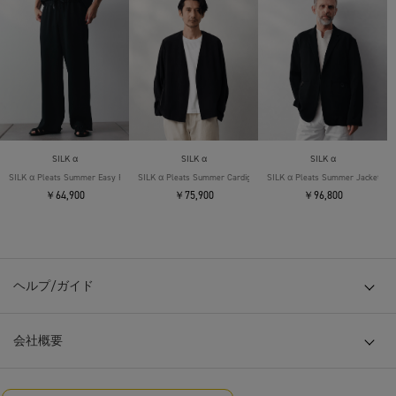
SILK α
SILK α
SILK α
SILK α Pleats Summer Easy Pants
SILK α Pleats Summer Cardigan
SILK α Pleats Summer Jacket
￥64,900
￥75,900
￥96,800
ヘルプ/ガイド
会社概要