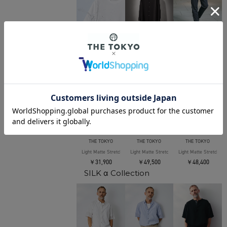
THE TOKYO
THE TOKYO
THE TOKYO
「もう、焦らない。汚れにくい」SOLOTEX Jersey S/S T-Shirts
Light Matte Stretch Jersey L/S Shirt
Light Matte Stretch J
￥19,800
￥29,700
￥29,700
THE TOKYO
THE TOKYO
THE TOKYO
Light Matte Stretch Jersey Wide Tapered Pants
Light Matte Stretch Jersey Double Jacket
Light Matte Stretch J
￥31,900
￥49,500
￥48,400
SILK α Collection