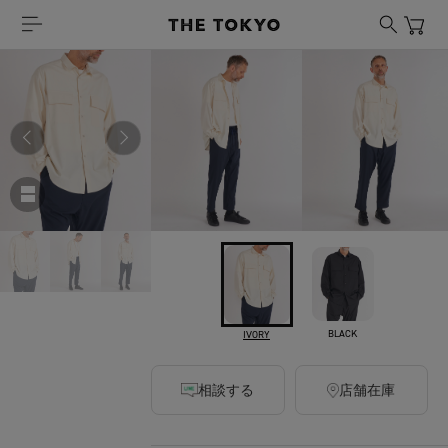
White Mountaineering
REGULAR COLLAR SHIRT
￥26,400
税込
240ポイント付与
カラー
BLACK
IVORY
相談する
店舗在庫