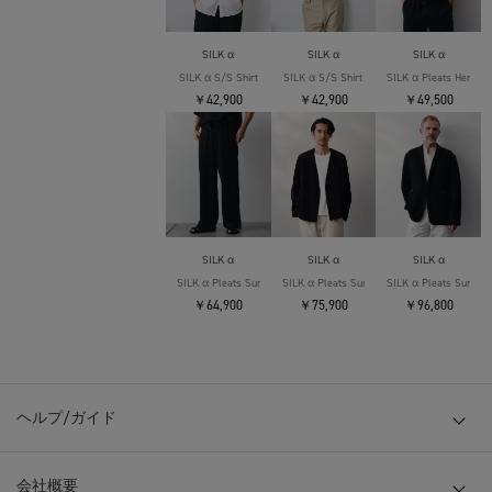
SILK α
SILK α
SILK α
SILK α S/S Shirt
SILK α S/S Shirt
SILK α Pleats Henly 
￥42,900
￥42,900
￥49,500
SILK α
SILK α
SILK α
SILK α Pleats Summer Easy Pants
SILK α Pleats Summer Cardigan
SILK α Pleats Summer
￥64,900
￥75,900
￥96,800
ヘルプ/ガイド
会社概要