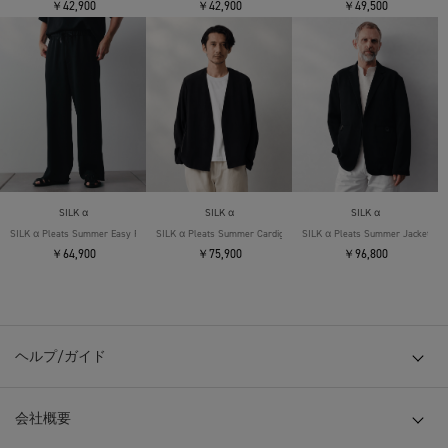
￥42,900
￥42,900
￥49,500
SILK α
SILK α
SILK α
SILK α Pleats Summer Easy Pants
SILK α Pleats Summer Cardigan
SILK α Pleats Summer Jacket
￥64,900
￥75,900
￥96,800
ヘルプ/ガイド
会社概要