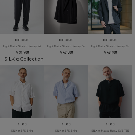
THE TOKYO
THE TOKYO
THE TOKYO
Light Matte Stretch Jersey Wide Tapered Pants
Light Matte Stretch Jersey Double Jacket
Light Matte Stretch Jersey Shape 
￥31,900
￥49,500
￥48,400
SILK α Collection
SILK α
SILK α
SILK α
SILK α S/S Shirt
SILK α S/S Shirt
SILK α Pleats Henly S/S TEE