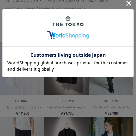
HOME
/
MENS
/
トップス
/
シャツ/ブラウス(長袖)
/
CAPSULESNAP SHIRT HL
HOME
/
MENS
/
BRAND
/
TEATORA
/
CAPSULESNAP SHIRT HL
THE TOKYO ORIGINAL ITEMS
THE TOKYO
THE TOKYO
THE TOKYO
「もう、焦らない。汚れにくい」SOLOTEX Jersey S/S T-Shirts
Light Matte Stretch Jersey L/S Shirt
Light Matte Stretch Jersey Easy T
￥19,800
￥29,700
￥29,700