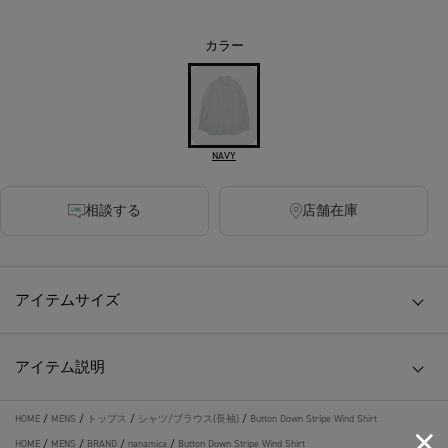
カラー
NAVY
相談する
店舗在庫
アイテムサイズ
アイテム説明
HOME
/
MENS
/
トップス
/
シャツ/ブラウス(長袖)
/
Button Down Stripe Wind Shirt
HOME
/
MENS
/
BRAND
/
nanamica
/
Button Down Stripe Wind Shirt