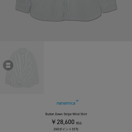
nanamica
Button Down Stripe Wind Shirt
￥28,600
税込
260ポイント付与