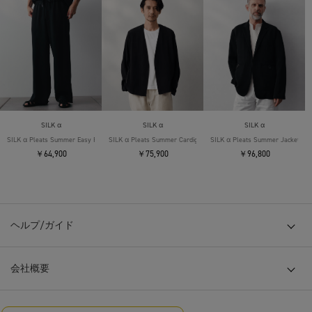
SILK α
SILK α
SILK α
SILK α Pleats Summer Easy Pants
SILK α Pleats Summer Cardigan
SILK α Pleats Summer Jacket
￥64,900
￥75,900
￥96,800
ヘルプ/ガイド
会社概要