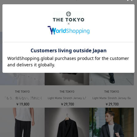
THE TOKYO ORIGINAL ITEMS
THE TOKYO
THE TOKYO
THE TOKYO
「もう、焦らない。汚れにくい」SOLOTEX Jersey S/S T-Shirts
Light Matte Stretch Jersey L/S Shirt
Light Matte Stretch Jersey Easy T
￥19,800
￥29,700
￥29,700