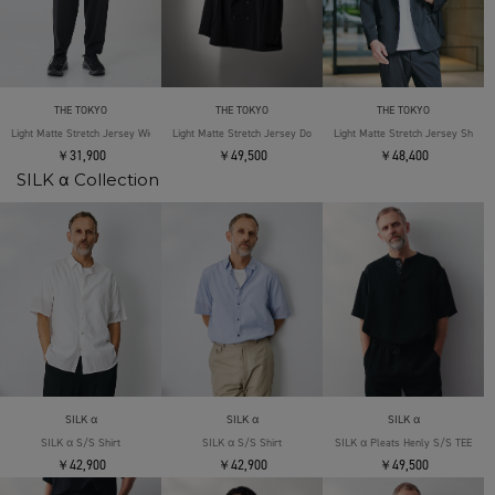
THE TOKYO
THE TOKYO
THE TOKYO
Light Matte Stretch Jersey Wide Tapered Pants
Light Matte Stretch Jersey Double Jacket
Light Matte Stretch Jersey Shape 
￥31,900
￥49,500
￥48,400
SILK α Collection
SILK α
SILK α
SILK α
SILK α S/S Shirt
SILK α S/S Shirt
SILK α Pleats Henly S/S TEE
￥42,900
￥42,900
￥49,500