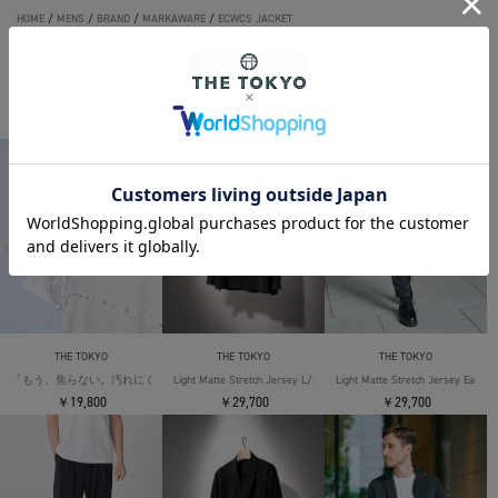
HOME
/
MENS
/
BRAND
/
MARKAWARE
/
ECWCS JACKET
THE TOKYO ORIGINAL ITEMS
THE TOKYO
THE TOKYO
THE TOKYO
「もう、焦らない。汚れにくい」SOLOTEX Jersey S/S T-Shirts
Light Matte Stretch Jersey L/S Shirt
Light Matte Stretch Jersey Easy T
￥19,800
￥29,700
￥29,700