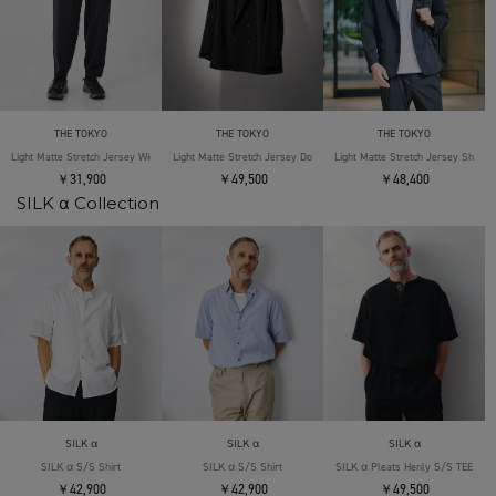
THE TOKYO
THE TOKYO
THE TOKYO
Light Matte Stretch Jersey Wide Tapered Pants
Light Matte Stretch Jersey Double Jacket
Light Matte Stretch Jersey Shape 
￥31,900
￥49,500
￥48,400
SILK α Collection
SILK α
SILK α
SILK α
SILK α S/S Shirt
SILK α S/S Shirt
SILK α Pleats Henly S/S TEE
￥42,900
￥42,900
￥49,500