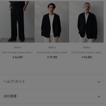
SILK α
SILK α
SILK α
SILK α Pleats Summer Easy Pants
SILK α Pleats Summer Cardigan
SILK α Pleats Summer Jacket
￥64,900
￥75,900
￥96,800
ヘルプ/ガイド
会社概要