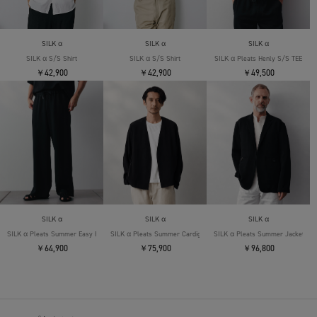
SILK α
SILK α
SILK α
SILK α S/S Shirt
SILK α S/S Shirt
SILK α Pleats Henly S/S TEE
￥42,900
￥42,900
￥49,500
SILK α
SILK α
SILK α
SILK α Pleats Summer Easy Pants
SILK α Pleats Summer Cardigan
SILK α Pleats Summer Jacket
￥64,900
￥75,900
￥96,800