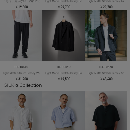
「もう、焦らない。汚れにくい」SOLOTEX Jersey S/S T-Shirts
Light Matte Stretch Jersey L/S Shirt
Light Matte Stretch Jersey Easy T
￥19,800
￥29,700
￥29,700
THE TOKYO
THE TOKYO
THE TOKYO
Light Matte Stretch Jersey Wide Tapered Pants
Light Matte Stretch Jersey Double Jacket
Light Matte Stretch Jersey Shape 
￥31,900
￥49,500
￥48,400
SILK α Collection