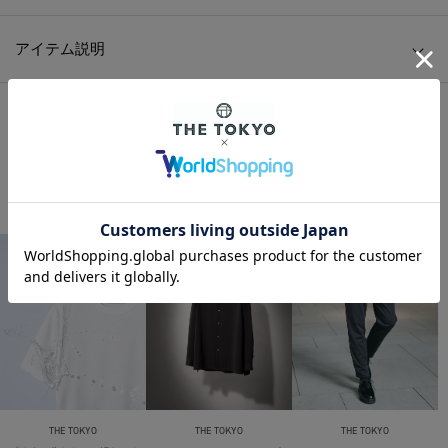
アイテム説明
HOME
/
MENS
/
トップス
/
ニット/セーター
/
Ensemble Woolen Knit C/N PO
HOME
/
MENS
/
BRAND
/
THE TOKYO
/
Ensemble Woolen Knit C/N PO
THE TOKYO ORIGINAL ITEMS
THE TOKYO
THE TOKYO
THE TOKYO