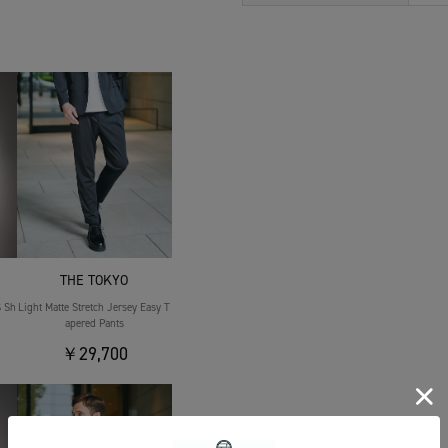
THE TOKYO
S Sh
Light Matte Stretch Jersey Easy T
apered Pants
￥29,700