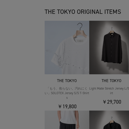
THE TOKYO ORIGINAL ITEMS
THE TOKYO
THE TOKYO
「もう、焦らない。汚れにく
Light Matte Stretch Jersey L/
い」SOLOTEX Jersey S/S T-Shirt
irt
s
￥29,700
￥19,800