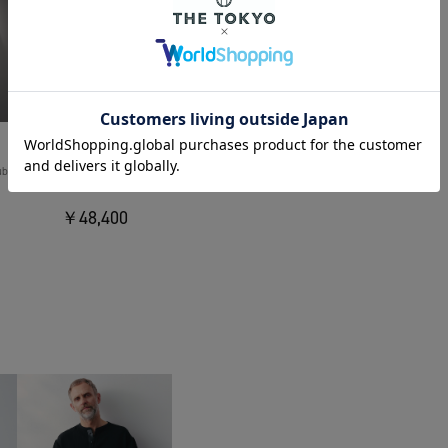
THE TOKYO
uble
Light Matte Stretch Jersey Shape
Jacket
￥48,400