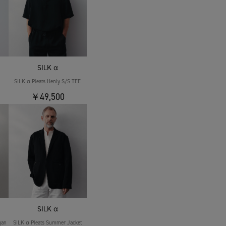
SILK α
SILK α Pleats Henly S/S TEE
￥49,500
SILK α
gan
SILK α Pleats Summer Jacket