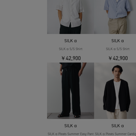
SILK α
SILK α
SILK α S/S Shirt
SILK α S/S Shirt
￥42,900
￥42,900
SILK α
SILK α
SILK α Pleats Summer Easy Pant
SILK α Pleats Summer Cardi