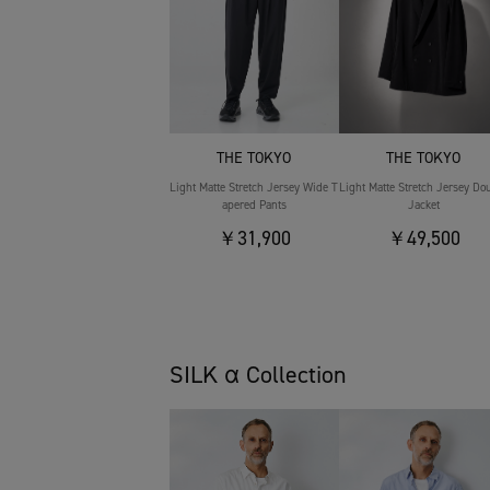
THE TOKYO
THE TOKYO
Light Matte Stretch Jersey Wide T
Light Matte Stretch Jersey Do
apered Pants
Jacket
￥31,900
￥49,500
SILK α Collection