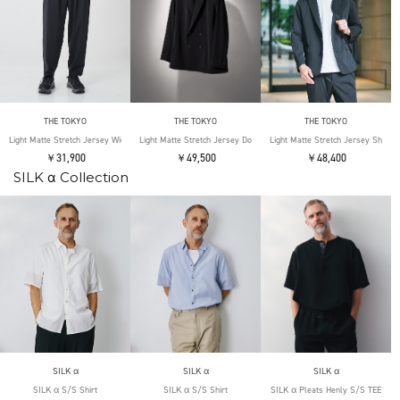
THE TOKYO
THE TOKYO
THE TOKYO
Light Matte Stretch Jersey Wide Tapered Pants
Light Matte Stretch Jersey Double Jacket
Light Matte Stretch Jersey Shape 
￥31,900
￥49,500
￥48,400
SILK α Collection
SILK α
SILK α
SILK α
SILK α S/S Shirt
SILK α S/S Shirt
SILK α Pleats Henly S/S TEE