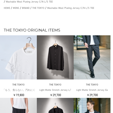
/
Washable Wool Plating Jersey C/N L/S TEE
HOME
/
MENS
/
BRAND
/
THE TOKYO
/
Washable Wool Plating Jersey C/N L/S TEE
THE TOKYO ORIGINAL ITEMS
THE TOKYO
THE TOKYO
THE TOKYO
「もう、焦らない。汚れにくい」SOLOTEX Jersey S/S T-Shirts
Light Matte Stretch Jersey L/S Shirt
Light Matte Stretch Jersey Easy T
￥19,800
￥29,700
￥29,700