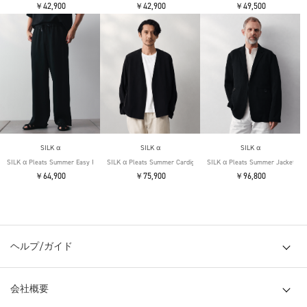
￥42,900
￥42,900
￥49,500
SILK α
SILK α
SILK α
SILK α Pleats Summer Easy Pants
SILK α Pleats Summer Cardigan
SILK α Pleats Summer Jacket
￥64,900
￥75,900
￥96,800
ヘルプ/ガイド
会社概要