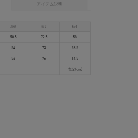
アイテム説明
肩幅
着丈
袖丈
50.5
72.5
58
54
73
58.5
54
76
61.5
表記(cm)