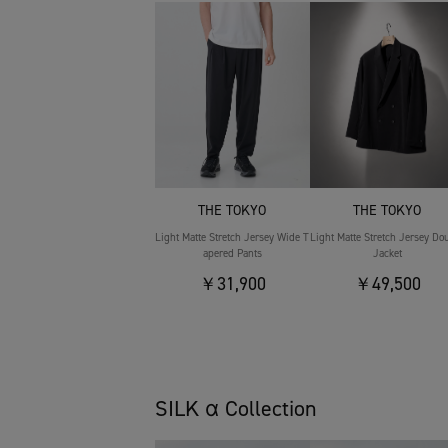
THE TOKYO
THE TOKYO
Light Matte Stretch Jersey Wide T
Light Matte Stretch Jersey Do
apered Pants
Jacket
￥31,900
￥49,500
SILK α Collection