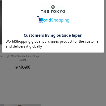
THE TOKYO
uble
Light Matte Stretch Jersey Shape
Jacket
￥48,400