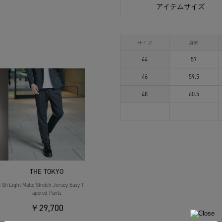
アイテムサイズ
サイズ
身幅
44
57
46
59.5
48
60.5
THE TOKYO
S Sh
Light Matte Stretch Jersey Easy T
apered Pants
￥29,700