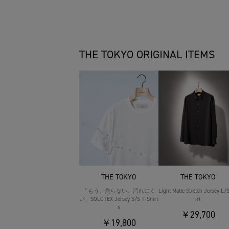
THE TOKYO ORIGINAL ITEMS
THE TOKYO
THE TOKYO
「もう、焦らない。汚れにく
Light Matte Stretch Jersey L/
い」SOLOTEX Jersey S/S T-Shirt
irt
s
￥29,700
￥19,800