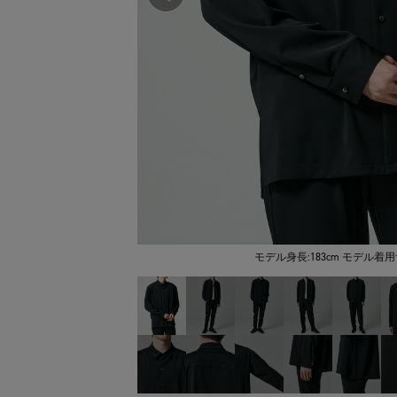
モデル身長:183cm モデル着用