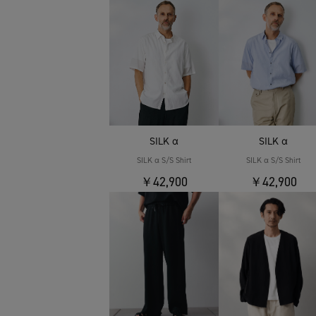
SILK α
SILK α
SILK α S/S Shirt
SILK α S/S Shirt
￥42,900
￥42,900