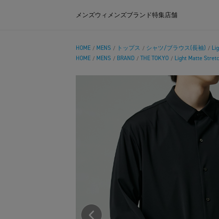
メンズ
ウィメンズ
ブランド
特集
店舗
HOME
MENS
トップス
シャツ/ブラウス(長袖)
Lig
/
/
/
/
HOME
MENS
BRAND
THE TOKYO
Light Matte Stret
/
/
/
/