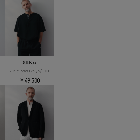
SILK α
SILK α Pleats Henly S/S TEE
￥49,500