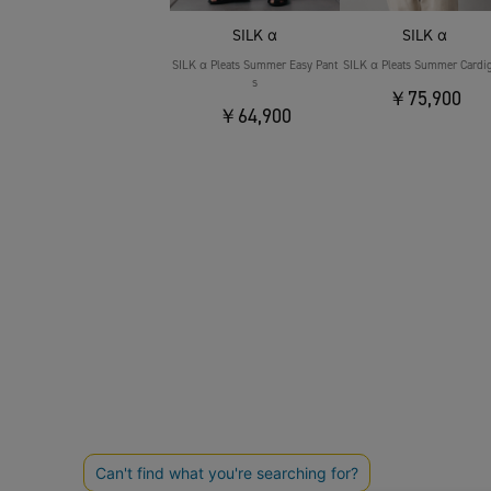
SILK α
SILK α
SILK α Pleats Summer Easy Pant
SILK α Pleats Summer Cardi
s
￥75,900
￥64,900