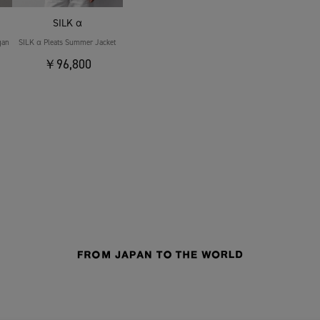
SILK α
gan
SILK α Pleats Summer Jacket
￥96,800