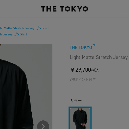
ht Matte Stretch Jersey L/S Shirt
ch Jersey L/S Shirt
THE TOKYO
Light Matte Stretch Jersey 
￥29,700
税込
270ポイント付与
カラー