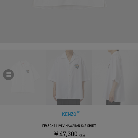
KENZO
FE65CH1119LV HAWAIIAN S/S SHIRT
￥47,300
税込