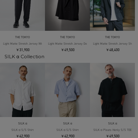
THE TOKYO
THE TOKYO
THE TOKYO
Light Matte Stretch Jersey Wide Tapered Pants
Light Matte Stretch Jersey Double Jacket
Light Matte Stretch Jersey Shape 
￥31,900
￥49,500
￥48,400
SILK α Collection
SILK α
SILK α
SILK α
SILK α S/S Shirt
SILK α S/S Shirt
SILK α Pleats Henly S/S TEE
￥42,900
￥42,900
￥49,500