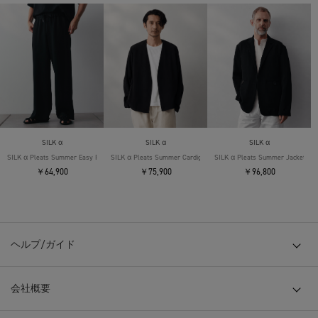
SILK α
SILK α
SILK α
SILK α Pleats Summer Easy Pants
SILK α Pleats Summer Cardigan
SILK α Pleats Summer Jacket
￥64,900
￥75,900
￥96,800
ヘルプ/ガイド
会社概要