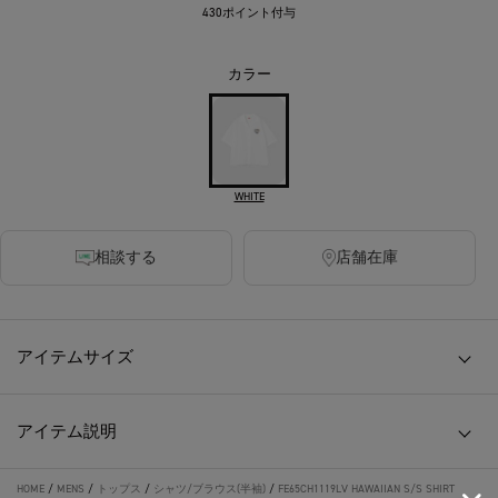
430ポイント付与
カラー
WHITE
相談する
店舗在庫
アイテムサイズ
アイテム説明
HOME
/
MENS
/
トップス
/
シャツ/ブラウス(半袖)
/
FE65CH1119LV HAWAIIAN S/S SHIRT