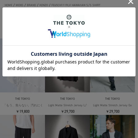
HOME
/
MENS
/
BRAND
/
KENZO
/
FE65CH1119LV HAWAIIAN S/S SHIRT
THE TOKYO ORIGINAL ITEMS
THE TOKYO
THE TOKYO
THE TOKYO
「もう、焦らない。汚れにくい」SOLOTEX Jersey S/S T-Shirts
Light Matte Stretch Jersey L/S Shirt
Light Matte Stretch Jersey Easy T
￥19,800
￥29,700
￥29,700