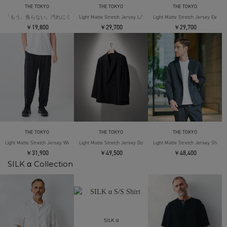
THE TOKYO
THE TOKYO
THE TOKYO
「もう、焦らない。汚れにくい」SOLOTEX Jersey S/S T-Shirts
Light Matte Stretch Jersey L/S Shirt
Light Matte Stretch Jersey Easy T
￥19,800
￥29,700
￥29,700
THE TOKYO
THE TOKYO
THE TOKYO
Light Matte Stretch Jersey Wide Tapered Pants
Light Matte Stretch Jersey Double Jacket
Light Matte Stretch Jersey Shape 
￥31,900
￥49,500
￥48,400
SILK α Collection
SILK α