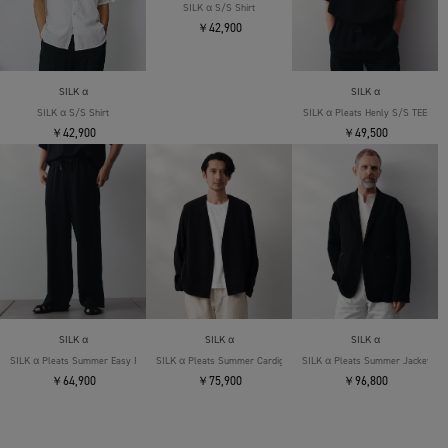
SILK α S/S Shirt
￥42,900
SILK α
SILK α
SILK α S/S Shirt
SILK α Pleats Henly S/S TEE
￥42,900
￥49,500
SILK α
SILK α
SILK α
SILK α Pleats Summer Easy Pants
SILK α Pleats Summer Cardigan
SILK α Pleats Summer Jacket
￥64,900
￥75,900
￥96,800