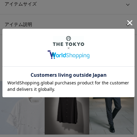
アイテムサイズ
アイテム説明
HOME
/
MENS
/
トップス
/
ニット/セーター
/
KENZO TARGET TURTLENECK
HOME
/
MENS
/
BRAND
/
KENZO
/
KENZO TARGET TURTLENECK
THE TOKYO ORIGINAL ITEMS