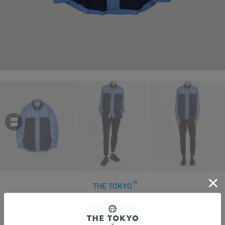
THE TOKYO
Reda Active Washable Wool L/S Shirt Multi
￥42,900
税込