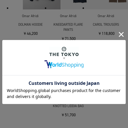
Omar Afridi
Omar Afridi
Omar Afridi
DOLMAN HOODIE
KNEEDARTED FLARE
CAROL TROUSERS
PANTS
￥46,200
￥118,800
￥71,500
Omar Afridi
DRAWCORD BLOUSON
￥138,600
Omar Afridi
KNOTTED LIDDIA BAG
￥51,700