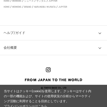
HOME
/
WOMENS
/
シューズ
/
サンダル
/
JUPITER
HOME
/
WOMENS
/
BRAND
/
HARUNOBU MURATA
/
JUPITER
ヘルプ/ガイド
会社概要
© TOKYO BASE CO., LTD
当サイトはクッキー(cookie)を使用します。クッキーはサイト内
の一部の機能および、サイトの使用状況の分析からマーケティ
ング活動に利用することを目的としています。
プライバシーポリシーは
こちら