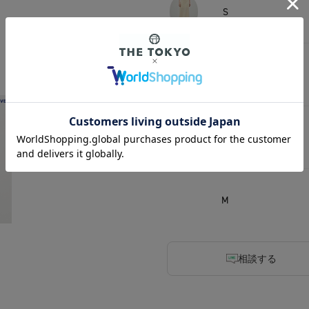
S
M
S
M
相談する