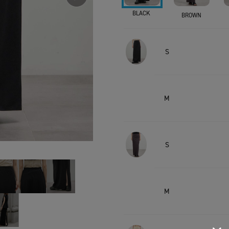
BLACK
BROWN
S
M
S
M