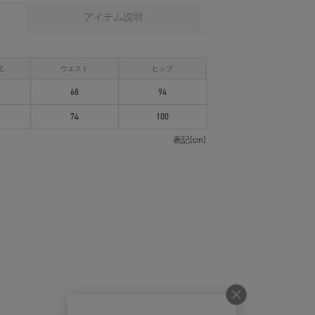
アイテム説明
丈
ウエスト
ヒップ
68
94
74
100
表記(cm)