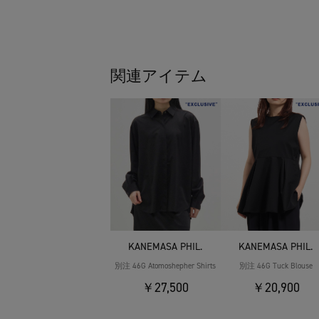
関連アイテム
KANEMASA PHIL.
KANEMASA PHIL.
別注 46G Atomoshepher Shirts
別注 46G Tuck Blouse
￥27,500
￥20,900