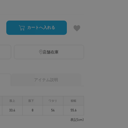
カートへ入れる
店舗在庫
アイテム説明
股上
股下
ワタリ
裾幅
33.4
8
54
55.6
表記(cm)