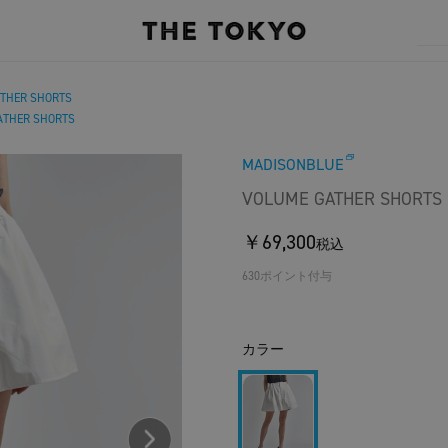
THER SHORTS
ATHER SHORTS
MADISONBLUE
VOLUME GATHER SHORTS
￥69,300
税込
630ポイント付与
カラー