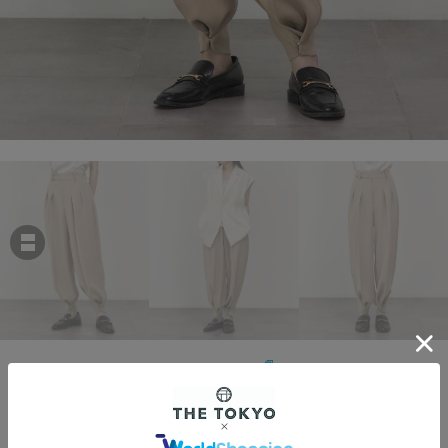
THE TOKYO
2way Tuck Pants
￥38,500
税込